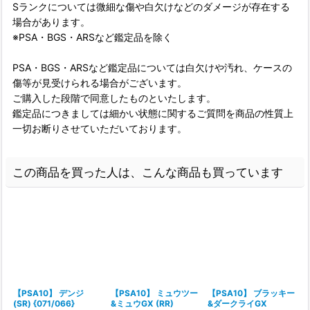
Sランクについては微細な傷や白欠けなどのダメージが存在する
場合があります。
※PSA・BGS・ARSなど鑑定品を除く
PSA・BGS・ARSなど鑑定品については白欠けや汚れ、ケースの
傷等が見受けられる場合がございます。
ご購入した段階で同意したものといたします。
鑑定品につきましては細かい状態に関するご質問を商品の性質上
一切お断りさせていただいております。
この商品を買った人は、こんな商品も買っています
【PSA10】 デンジ
【PSA10】 ミュウツー
【PSA10】 ブラッキー
(SR) {071/066}
&ミュウGX (RR)
&ダークライGX
G