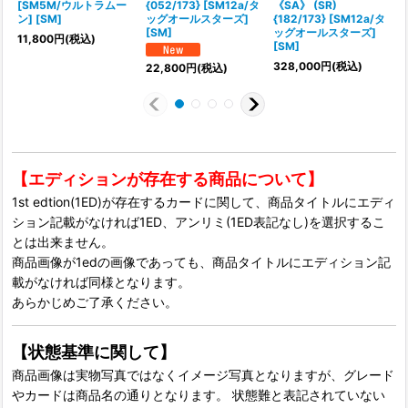
[SM5M/ウルトラムー
{052/173} [SM12a/タ
《SA》 (SR)
ン] [SM]
ッグオールスターズ]
{182/173} [SM12a/タ
[SM]
ッグオールスターズ]
11,800
円
(税込)
[SM]
328,000
円
(税込)
22,800
円
(税込)
【エディションが存在する商品について】
1st edtion(1ED)が存在するカードに関して、商品タイトルにエディ
ション記載がなければ1ED、アンリミ(1ED表記なし)を選択するこ
とは出来ません。
商品画像が1edの画像であっても、商品タイトルにエディション記
載がなければ同様となります。
あらかじめご了承ください。
【状態基準に関して】
商品画像は実物写真ではなくイメージ写真となりますが、グレード
やカードは商品名の通りとなります。 状態難と表記されていない