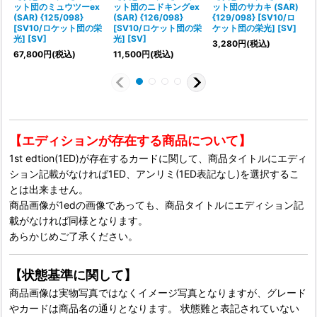
ット団のミュウツーex
ット団のニドキングex
ット団のサカキ (SAR)
(SAR) {125/098}
(SAR) {126/098}
{129/098} [SV10/ロ
[SV10/ロケット団の栄
[SV10/ロケット団の栄
ケット団の栄光] [SV]
光] [SV]
光] [SV]
3,280
円
(税込)
67,800
円
(税込)
11,500
円
(税込)
1
【エディションが存在する商品について】
1st edtion(1ED)が存在するカードに関して、商品タイトルにエディ
ション記載がなければ1ED、アンリミ(1ED表記なし)を選択するこ
とは出来ません。
商品画像が1edの画像であっても、商品タイトルにエディション記
載がなければ同様となります。
あらかじめご了承ください。
【状態基準に関して】
商品画像は実物写真ではなくイメージ写真となりますが、グレード
やカードは商品名の通りとなります。 状態難と表記されていない