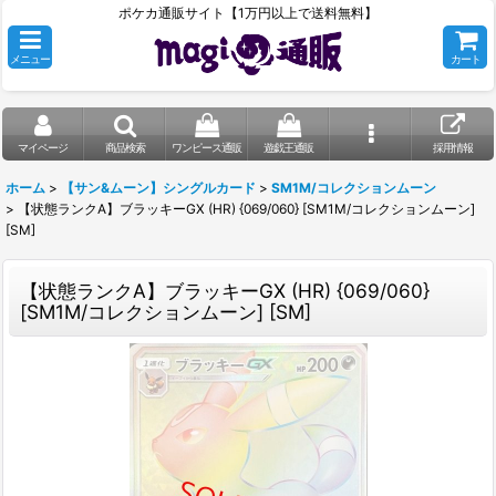
ポケカ通販サイト【1万円以上で送料無料】
メニュー
カート
マイページ
商品検索
ワンピース通販
遊戯王通販
採用情報
ホーム
>
【サン&ムーン】シングルカード
>
SM1M/コレクションムーン
>
【状態ランクA】ブラッキーGX (HR) {069/060} [SM1M/コレクションムーン]
[SM]
【状態ランクA】ブラッキーGX (HR) {069/060}
[SM1M/コレクションムーン] [SM]