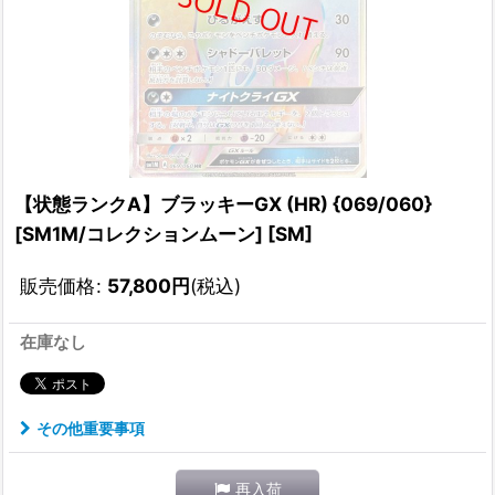
【状態ランクA】ブラッキーGX (HR) {069/060}
[SM1M/コレクションムーン] [SM]
販売価格
:
57,800
円
(税込)
在庫なし
その他重要事項
再入荷