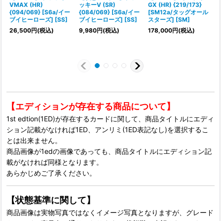
VMAX (HR)
ッキーV (SR)
GX (HR) {219/173}
G
{094/069} [S6a/イー
{084/069} [S6a/イー
[SM12a/タッグオール
ブイヒーローズ] [SS]
ブイヒーローズ] [SS]
スターズ] [SM]
26,500
円
(税込)
9,980
円
(税込)
178,000
円
(税込)
【エディションが存在する商品について】
1st edtion(1ED)が存在するカードに関して、商品タイトルにエディ
ション記載がなければ1ED、アンリミ(1ED表記なし)を選択するこ
とは出来ません。
商品画像が1edの画像であっても、商品タイトルにエディション記
載がなければ同様となります。
あらかじめご了承ください。
【状態基準に関して】
商品画像は実物写真ではなくイメージ写真となりますが、グレード