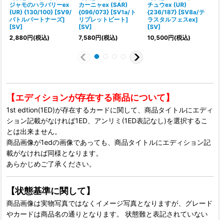
ジャモのハラバリーex
カーニャex (SAR)
チュウex (UR)
(UR) {130/100} [SV9/
{096/073} [SV1a/ト
{236/187} [SV8a/テ
バトルパートナーズ]
リプレットビート]
ラスタルフェスex]
[SV]
[SV]
[SV]
1
2,880
円
(税込)
7,580
円
(税込)
10,500
円
(税込)
【エディションが存在する商品について】
1st edtion(1ED)が存在するカードに関して、商品タイトルにエディ
ション記載がなければ1ED、アンリミ(1ED表記なし)を選択するこ
とは出来ません。
商品画像が1edの画像であっても、商品タイトルにエディション記
載がなければ同様となります。
あらかじめご了承ください。
【状態基準に関して】
商品画像は実物写真ではなくイメージ写真となりますが、グレード
やカードは商品名の通りとなります。 状態難と表記されていない