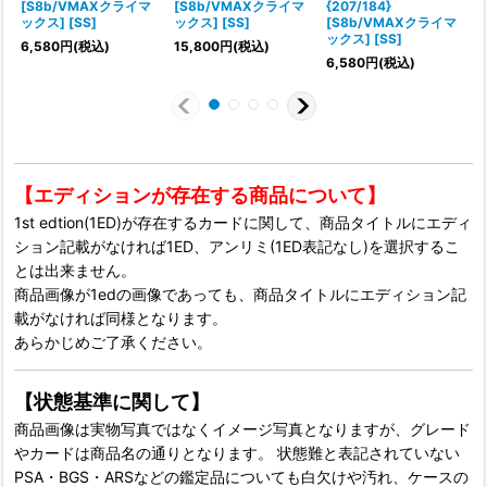
[S8b/VMAXクライマ
[S8b/VMAXクライマ
{207/184}
ックス] [SS]
ックス] [SS]
[S8b/VMAXクライマ
ックス] [SS]
6,580
円
(税込)
15,800
円
(税込)
6,580
円
(税込)
【エディションが存在する商品について】
1st edtion(1ED)が存在するカードに関して、商品タイトルにエディ
ション記載がなければ1ED、アンリミ(1ED表記なし)を選択するこ
とは出来ません。
商品画像が1edの画像であっても、商品タイトルにエディション記
載がなければ同様となります。
あらかじめご了承ください。
【状態基準に関して】
商品画像は実物写真ではなくイメージ写真となりますが、グレード
やカードは商品名の通りとなります。 状態難と表記されていない
PSA・BGS・ARSなどの鑑定品についても白欠けや汚れ、ケースの