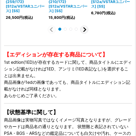
{259/172}
{210/172}
[S12a/VSTARユニバー
{
[S12a/VSTARユニバー
[S12a/VSTARユニバー
ス] [SS]
ス] [SS]
ス] [SS]
ス
6,780
円
(税込)
26,500
円
(税込)
15,800
円
(税込)
【エディションが存在する商品について】
1st edtion(1ED)が存在するカードに関して、商品タイトルにエディ
ション記載がなければ1ED、アンリミ(1ED表記なし)を選択するこ
とは出来ません。
商品画像が1edの画像であっても、商品タイトルにエディション記
載がなければ同様となります。
あらかじめご了承ください。
【状態基準に関して】
商品画像は実物写真ではなくイメージ写真となりますが、グレード
やカードは商品名の通りとなります。 状態難と表記されていない
PSA・BGS・ARSなどの鑑定品についても白欠けや汚れ、ケースの