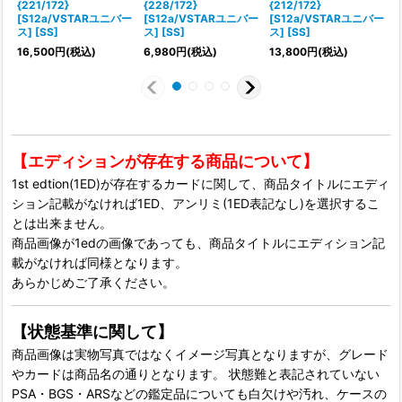
{221/172}
{228/172}
{212/172}
(
[S12a/VSTARユニバー
[S12a/VSTARユニバー
[S12a/VSTARユニバー
ス] [SS]
ス] [SS]
ス] [SS]
ス
16,500
円
(税込)
6,980
円
(税込)
13,800
円
(税込)
1
【エディションが存在する商品について】
1st edtion(1ED)が存在するカードに関して、商品タイトルにエディ
ション記載がなければ1ED、アンリミ(1ED表記なし)を選択するこ
とは出来ません。
商品画像が1edの画像であっても、商品タイトルにエディション記
載がなければ同様となります。
あらかじめご了承ください。
【状態基準に関して】
商品画像は実物写真ではなくイメージ写真となりますが、グレード
やカードは商品名の通りとなります。 状態難と表記されていない
PSA・BGS・ARSなどの鑑定品についても白欠けや汚れ、ケースの