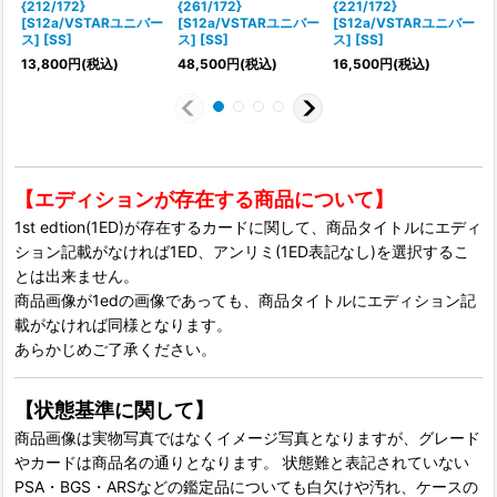
{212/172}
{261/172}
{221/172}
{
[S12a/VSTARユニバー
[S12a/VSTARユニバー
[S12a/VSTARユニバー
ス] [SS]
ス] [SS]
ス] [SS]
ス
13,800
円
(税込)
48,500
円
(税込)
16,500
円
(税込)
【エディションが存在する商品について】
1st edtion(1ED)が存在するカードに関して、商品タイトルにエディ
ション記載がなければ1ED、アンリミ(1ED表記なし)を選択するこ
とは出来ません。
商品画像が1edの画像であっても、商品タイトルにエディション記
載がなければ同様となります。
あらかじめご了承ください。
【状態基準に関して】
商品画像は実物写真ではなくイメージ写真となりますが、グレード
やカードは商品名の通りとなります。 状態難と表記されていない
PSA・BGS・ARSなどの鑑定品についても白欠けや汚れ、ケースの