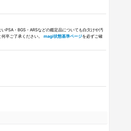
PSA・BGS・ARSなどの鑑定品についても白欠けや汚
と何卒ご了承ください。
magi状態基準ページ
を必ずご確