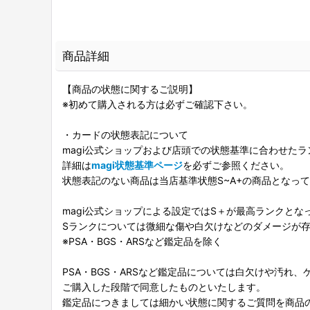
商品詳細
【商品の状態に関するご説明】
※初めて購入される方は必ずご確認下さい。
・カードの状態表記について
magi公式ショップおよび店頭での状態基準に合わせた
詳細は
magi状態基準ページ
を必ずご参照ください。
状態表記のない商品は当店基準状態S~A+の商品となっ
magi公式ショップによる設定ではS＋が最高ランクとな
Sランクについては微細な傷や白欠けなどのダメージが
※PSA・BGS・ARSなど鑑定品を除く
PSA・BGS・ARSなど鑑定品については白欠けや汚れ
ご購入した段階で同意したものといたします。
鑑定品につきましては細かい状態に関するご質問を商品