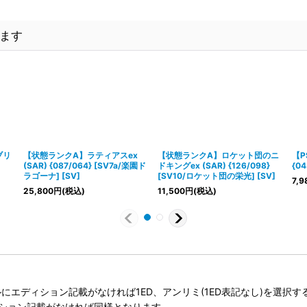
ます
ブリ
【状態ランクA】ラティアスex
【状態ランクA】ロケット団のニ
【P
(SAR) {087/064} [SV7a/楽園ド
ドキングex (SAR) {126/098}
{04
ラゴーナ] [SV]
[SV10/ロケット団の栄光] [SV]
7,9
25,800
円
(税込)
11,500
円
(税込)
タイトルにエディション記載がなければ1ED、アンリミ(1ED表記なし)を選
ィション記載がなければ同様となります。