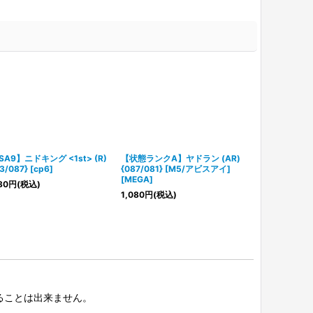
SA9】ニドキング <1st> (R)
【状態ランクA】ヤドラン (AR)
【状態ランクA】
3/087} [cp6]
{087/081} [M5/アビスアイ]
{092/066}
[MEGA]
イズ] [SV]
80
円
(税込)
1,080
円
(税込)
11,800
円
(税込
択することは出来ません。