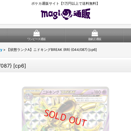
ポケカ通販サイト【1万円以上で送料無料】
ワンピース通販
遊戯王通販
ry
>
【状態ランクA】ニドキングBREAK (RR) {044/087} [cp6]
7} [cp6]