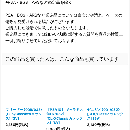
※PSA・BGS・ARSなど鑑定品を除く
PSA・BGS・ARSなど鑑定品については白欠けや汚れ、ケースの
傷等が見受けられる場合がございます。
ご購入した段階で同意したものといたします。
鑑定品につきましては細かい状態に関するご質問を商品の性質上
一切お断りさせていただいております。
この商品を買った人は、こんな商品も買っています
フリーザー {009/032}
【PSA10】 ギャラドス
ゼニガメ {001/032}
[CLK/Classicカメック
{007/032}
[CLK/Classicカメック
ス] [SV]
[CLK/Classicカメック
ス] [SV]
ス] [SV]
ス
2,180
円
(税込)
2,180
円
(税込)
9,980
円
(税込)
6