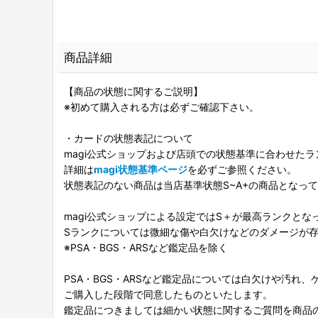
商品詳細
【商品の状態に関するご説明】
※初めて購入される方は必ずご確認下さい。
・カードの状態表記について
magi公式ショップおよび店頭での状態基準に合わせた
詳細は
magi状態基準ページ
を必ずご参照ください。
状態表記のない商品は当店基準状態S~A+の商品となっ
magi公式ショップによる設定ではS＋が最高ランクとな
Sランクについては微細な傷や白欠けなどのダメージが
※PSA・BGS・ARSなど鑑定品を除く
PSA・BGS・ARSなど鑑定品については白欠けや汚れ
ご購入した段階で同意したものといたします。
鑑定品につきましては細かい状態に関するご質問を商品