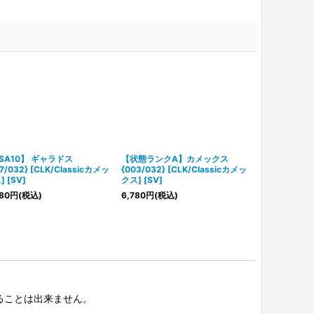
SA10】 ギャラドス
【状態ランクA】カメックス
ゼニガメ {001
7/032} [CLK/Classicカメッ
{003/032} [CLK/Classicカメッ
[CLK/Class
 [SV]
クス] [SV]
2,180
円
(税込)
80
円
(税込)
6,780
円
(税込)
択することは出来ません。