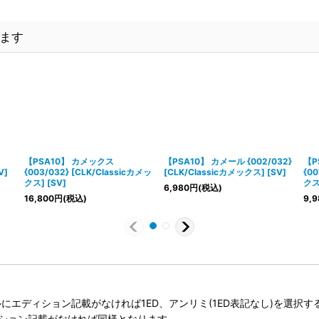
ます
【PSA10】 カメックス
【PSA10】 カメール {002/032}
【P
V]
{003/032} [CLK/Classicカメッ
[CLK/Classicカメックス] [SV]
{00
クス] [SV]
クス]
6,980
円
(税込)
16,800
円
(税込)
9,9
タイトルにエディション記載がなければ1ED、アンリミ(1ED表記なし)を選
ィション記載がなければ同様となります。