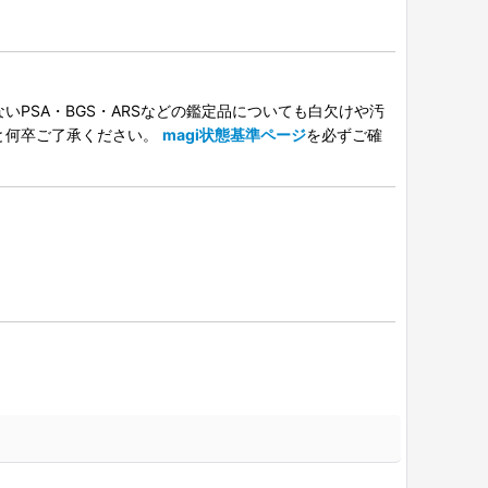
PSA・BGS・ARSなどの鑑定品についても白欠けや汚
と何卒ご了承ください。
magi状態基準ページ
を必ずご確