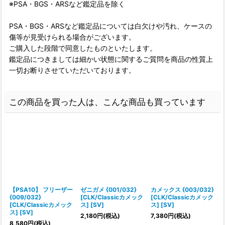
※PSA・BGS・ARSなど鑑定品を除く
PSA・BGS・ARSなど鑑定品については白欠けや汚れ、ケースの
傷等が見受けられる場合がございます。
ご購入した段階で同意したものといたします。
鑑定品につきましては細かい状態に関するご質問を商品の性質上
一切お断りさせていただいております。
この商品を買った人は、こんな商品も買っています
【PSA10】 フリーザー
ゼニガメ {001/032}
カメックス {003/032}
{009/032}
[CLK/Classicカメック
[CLK/Classicカメック
[CLK/Classicカメック
ス] [SV]
ス] [SV]
ス] [SV]
ス
2,180
円
(税込)
7,380
円
(税込)
8,580
円
(税込)
6