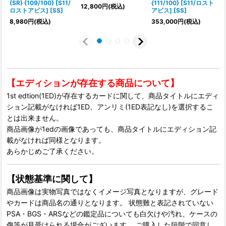
(SR) {109/100} [S11/
{111/100} [S11/ロスト
{
12,800
円
(税込)
ロストアビス] [SS]
アビス] [SS]
1
8,980
円
(税込)
353,000
円
(税込)
【エディションが存在する商品について】
1st edtion(1ED)が存在するカードに関して、商品タイトルにエディ
ション記載がなければ1ED、アンリミ(1ED表記なし)を選択するこ
とは出来ません。
商品画像が1edの画像であっても、商品タイトルにエディション記
載がなければ同様となります。
あらかじめご了承ください。
【状態基準に関して】
商品画像は実物写真ではなくイメージ写真となりますが、グレード
やカードは商品名の通りとなります。 状態難と表記されていない
PSA・BGS・ARSなどの鑑定品についても白欠けや汚れ、ケースの
傷等が見受けられる場合がございます。 ご購入した段階で同意し