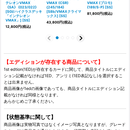
テレオンVMAX
VMAX (CSR)
VMAX (プロモ)
《SA》 {023/022}
{245/184}
{189/S-P} [SS]
{
[SGI/ハイクラスデッキ
[S8b/VMAXクライマ
81,800
円
(税込)
1
「インテレオン
ックス] [SS]
VMAX」] [SS]
43,800
円
(税込)
12,800
円
(税込)
【エディションが存在する商品について】
1st edtion(1ED)が存在するカードに関して、商品タイトルにエディ
ション記載がなければ1ED、アンリミ(1ED表記なし)を選択するこ
とは出来ません。
商品画像が1edの画像であっても、商品タイトルにエディション記
載がなければ同様となります。
あらかじめご了承ください。
【状態基準に関して】
商品画像は実物写真ではなくイメージ写真となりますが、グレード