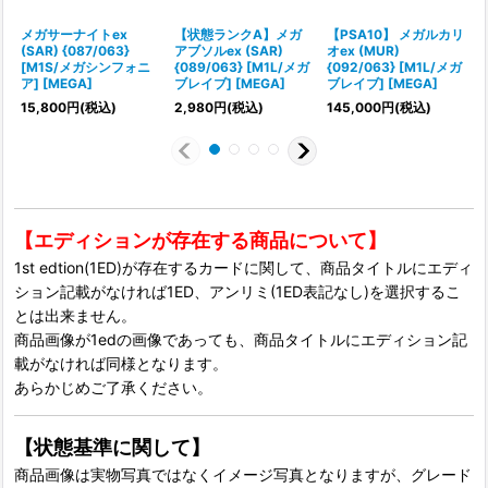
メガサーナイトex
【状態ランクA】メガ
【PSA10】 メガルカリ
(SAR) {087/063}
アブソルex (SAR)
オex (MUR)
[M1S/メガシンフォニ
{089/063} [M1L/メガ
{092/063} [M1L/メガ
ア] [MEGA]
ブレイブ] [MEGA]
ブレイブ] [MEGA]
15,800
円
(税込)
2,980
円
(税込)
145,000
円
(税込)
1
【エディションが存在する商品について】
1st edtion(1ED)が存在するカードに関して、商品タイトルにエディ
ション記載がなければ1ED、アンリミ(1ED表記なし)を選択するこ
とは出来ません。
商品画像が1edの画像であっても、商品タイトルにエディション記
載がなければ同様となります。
あらかじめご了承ください。
【状態基準に関して】
商品画像は実物写真ではなくイメージ写真となりますが、グレード