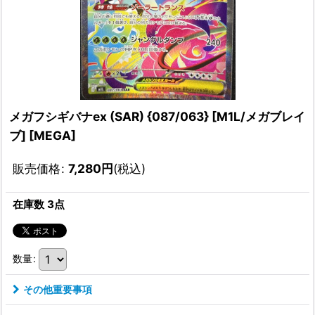
メガフシギバナex (SAR) {087/063} [M1L/メガブレイ
ブ] [MEGA]
販売価格
:
7,280
円
(税込)
在庫数 3点
数量
:
その他重要事項