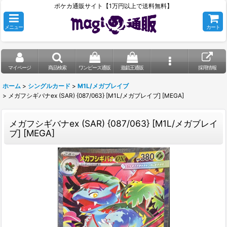
ポケカ通販サイト【1万円以上で送料無料】
メニュー
カート
マイページ
商品検索
ワンピース通販
遊戯王通販
採用情報
ホーム
>
シングルカード
>
M1L/メガブレイブ
>
メガフシギバナex (SAR) {087/063} [M1L/メガブレイブ] [MEGA]
メガフシギバナex (SAR) {087/063} [M1L/メガブレイ
ブ] [MEGA]