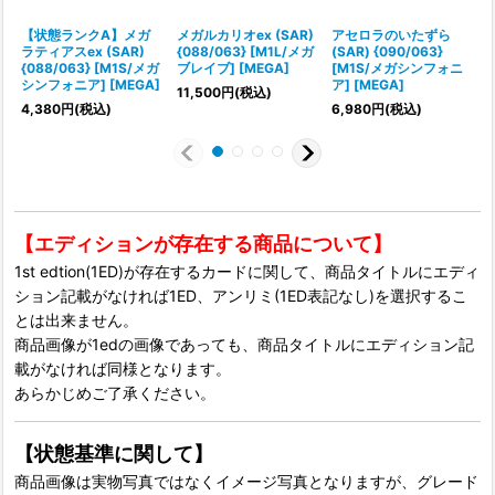
【状態ランクA】メガ
メガルカリオex (SAR)
アセロラのいたずら
ラティアスex (SAR)
{088/063} [M1L/メガ
(SAR) {090/063}
(
{088/063} [M1S/メガ
ブレイブ] [MEGA]
[M1S/メガシンフォニ
シンフォニア] [MEGA]
ア] [MEGA]
11,500
円
(税込)
4,380
円
(税込)
6,980
円
(税込)
【エディションが存在する商品について】
1st edtion(1ED)が存在するカードに関して、商品タイトルにエディ
ション記載がなければ1ED、アンリミ(1ED表記なし)を選択するこ
とは出来ません。
商品画像が1edの画像であっても、商品タイトルにエディション記
載がなければ同様となります。
あらかじめご了承ください。
【状態基準に関して】
商品画像は実物写真ではなくイメージ写真となりますが、グレード