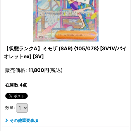
【状態ランクA】ミモザ (SAR) {105/078} [SV1V/バイ
オレットex] [SV]
販売価格
:
11,800
円
(税込)
在庫数 4点
数量
:
その他重要事項