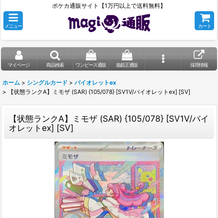
ポケカ通販サイト【1万円以上で送料無料】
メニュー
カート
マイページ
商品検索
ワンピース通販
遊戯王通販
採用情報
ホーム
>
シングルカード
>
バイオレットex
>
【状態ランクA】ミモザ (SAR) {105/078} [SV1V/バイオレットex] [SV]
【状態ランクA】ミモザ (SAR) {105/078} [SV1V/バイ
オレットex] [SV]