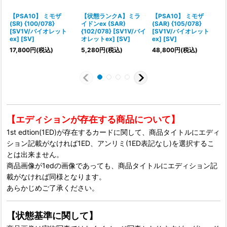
【PSA10】 ミモザ
【状態ランクA】ミラ
【PSA10】 ミモザ
(SR) {100/078}
イドンex (SAR)
(SAR) {105/078}
[SV1V/バイオレット
{102/078} [SV1V/バイ
[SV1V/バイオレット
{
ex] [SV]
オレットex] [SV]
ex] [SV]
17,800
円
(税込)
5,280
円
(税込)
48,800
円
(税込)
【エディションが存在する商品について】
1st edtion(1ED)が存在するカードに関して、商品タイトルにエディ
ション記載がなければ1ED、アンリミ(1ED表記なし)を選択するこ
とは出来ません。
商品画像が1edの画像であっても、商品タイトルにエディション記
載がなければ同様となります。
あらかじめご了承ください。
【状態基準に関して】