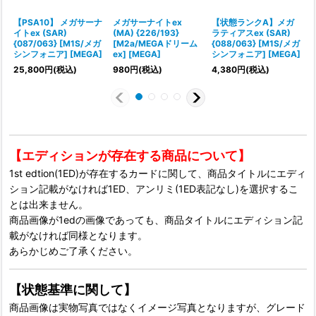
【PSA10】 メガサーナ
メガサーナイトex
【状態ランクA】メガ
イトex (SAR)
(MA) {226/193}
ラティアスex (SAR)
{087/063} [M1S/メガ
[M2a/MEGAドリーム
{088/063} [M1S/メガ
シンフォニア] [MEGA]
ex] [MEGA]
シンフォニア] [MEGA]
25,800
円
(税込)
980
円
(税込)
4,380
円
(税込)
4
【エディションが存在する商品について】
1st edtion(1ED)が存在するカードに関して、商品タイトルにエディ
ション記載がなければ1ED、アンリミ(1ED表記なし)を選択するこ
とは出来ません。
商品画像が1edの画像であっても、商品タイトルにエディション記
載がなければ同様となります。
あらかじめご了承ください。
【状態基準に関して】
商品画像は実物写真ではなくイメージ写真となりますが、グレード