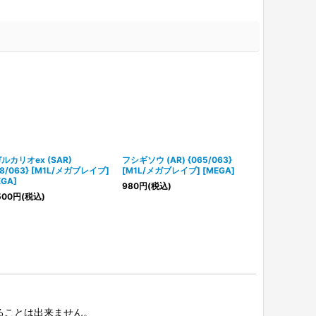
ルカリオex (SAR)
フシギソウ (AR) {065/063}
ロコン (AR) {
88/063} [M1L/メガブレイブ]
[M1L/メガブレイブ] [MEGA]
ガブレイブ] [M
EGA]
980
円
(税込)
680
円
(税込)
500
円
(税込)
択することは出来ません。