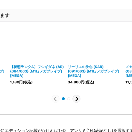
ます
【状態ランクA】フシギダネ (AR)
リーリエの決心 (SAR)
メガ
ブ]
{064/063} [M1L/メガブレイブ]
{091/063} [M1L/メガブレイブ]
{0
[MEGA]
[MEGA]
[M
1,180
円
(税込)
34,800
円
(税込)
11,
タイトルにエディション記載がなければ1ED、アンリミ(1ED表記なし)を選