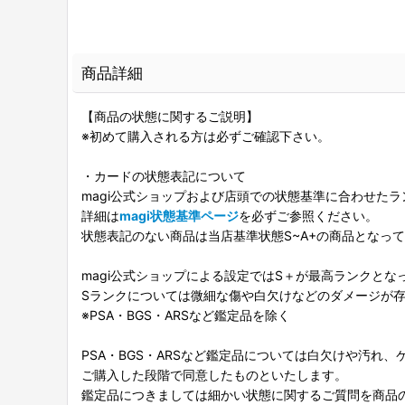
商品詳細
【商品の状態に関するご説明】
※初めて購入される方は必ずご確認下さい。
・カードの状態表記について
magi公式ショップおよび店頭での状態基準に合わせた
詳細は
magi状態基準ページ
を必ずご参照ください。
状態表記のない商品は当店基準状態S~A+の商品となっ
magi公式ショップによる設定ではS＋が最高ランクとな
Sランクについては微細な傷や白欠けなどのダメージが
※PSA・BGS・ARSなど鑑定品を除く
PSA・BGS・ARSなど鑑定品については白欠けや汚れ
ご購入した段階で同意したものといたします。
鑑定品につきましては細かい状態に関するご質問を商品