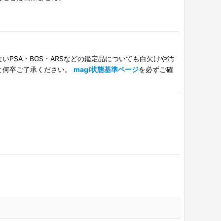
PSA・BGS・ARSなどの鑑定品についても白欠けや汚
と何卒ご了承ください。
magi状態基準ページ
を必ずご確