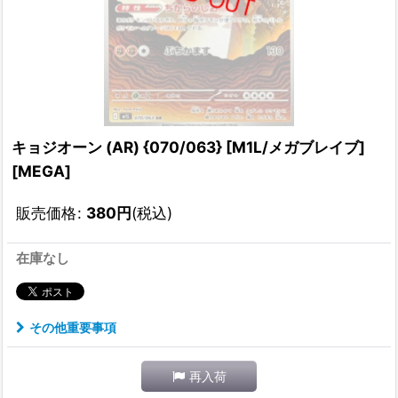
キョジオーン (AR) {070/063} [M1L/メガブレイブ]
[MEGA]
販売価格
:
380
円
(税込)
在庫なし
その他重要事項
再入荷