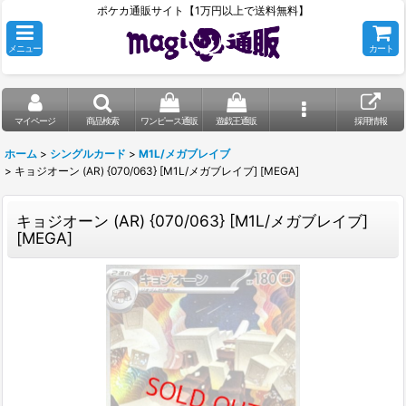
ポケカ通販サイト【1万円以上で送料無料】
メニュー
カート
マイページ
商品検索
ワンピース通販
遊戯王通販
採用情報
ホーム
>
シングルカード
>
M1L/メガブレイブ
>
キョジオーン (AR) {070/063} [M1L/メガブレイブ] [MEGA]
キョジオーン (AR) {070/063} [M1L/メガブレイブ]
[MEGA]