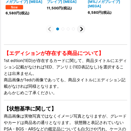
メガブレイブ] [MEGA]
ブレイブ] [MEGA]
[M1L/メガブレイブ]
[MEGA]
11,500
円
(税込)
6,580
円
(税込)
7
6,580
円
(税込)
【エディションが存在する商品について】
1st edtion(1ED)が存在するカードに関して、商品タイトルにエディ
ション記載がなければ1ED、アンリミ(1ED表記なし)を選択するこ
とは出来ません。
商品画像が1edの画像であっても、商品タイトルにエディション記
載がなければ同様となります。
あらかじめご了承ください。
【状態基準に関して】
商品画像は実物写真ではなくイメージ写真となりますが、グレード
やカードは商品名の通りとなります。 状態難と表記されていない
PSA・BGS・ARSなどの鑑定品についても白欠けや汚れ、ケースの