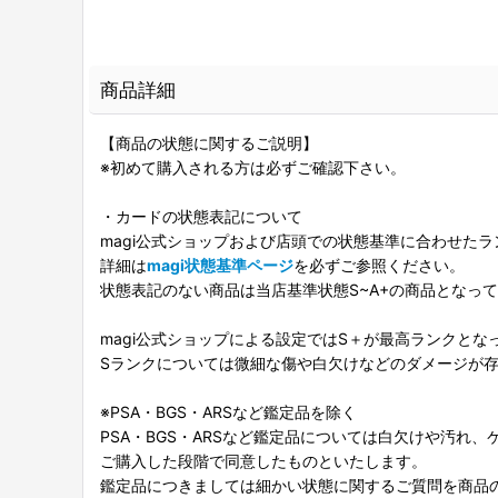
商品詳細
【商品の状態に関するご説明】
※初めて購入される方は必ずご確認下さい。
・カードの状態表記について
magi公式ショップおよび店頭での状態基準に合わせた
詳細は
magi状態基準ページ
を必ずご参照ください。
状態表記のない商品は当店基準状態S~A+の商品となっ
magi公式ショップによる設定ではS＋が最高ランクとな
Sランクについては微細な傷や白欠けなどのダメージが
※PSA・BGS・ARSなど鑑定品を除く
PSA・BGS・ARSなど鑑定品については白欠けや汚れ
ご購入した段階で同意したものといたします。
鑑定品につきましては細かい状態に関するご質問を商品