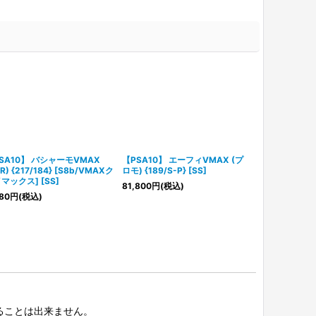
SA10】 バシャーモVMAX
【PSA10】 エーフィVMAX (プ
【PSA10】
R) {217/184} [S8b/VMAXク
ロモ) {189/S-P} [SS]
VMAX (CSR) 
マックス] [SS]
[S8b/VMA
81,800
円
(税込)
[SS]
80
円
(税込)
7,980
円
(税込
択することは出来ません。