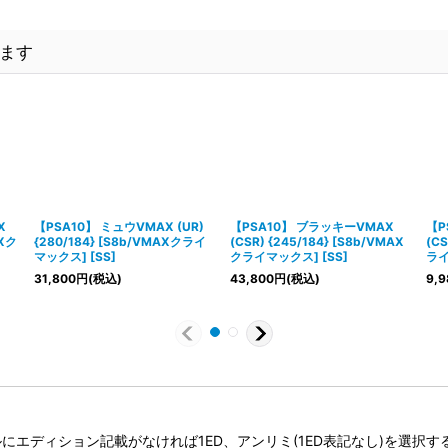
ます
X
【PSA10】 ミュウVMAX (UR)
【PSA10】 ブラッキーVMAX
【P
AXク
{280/184} [S8b/VMAXクライ
(CSR) {245/184} [S8b/VMAX
(CS
マックス] [SS]
クライマックス] [SS]
ライ
31,800
円
(税込)
43,800
円
(税込)
9,9
タイトルにエディション記載がなければ1ED、アンリミ(1ED表記なし)を選