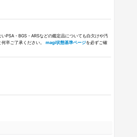
PSA・BGS・ARSなどの鑑定品についても白欠けや汚
と何卒ご了承ください。
magi状態基準ページ
を必ずご確