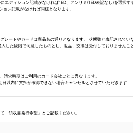
タイトルにエディション記載がなければ1ED、アンリミ(1ED表記なし)を選
ィション記載がなければ同様となります。
レードやカードは商品名の通りとなります。 状態難と表記されていない
購入した段階で同意したものとし、返品、交換は受付しておりませんこ
。請求時期はご利用のカード会社ごとに異なります。
期日以内に支払が確認できない場合キャンセルとさせていただきます
にて「領収書発行希望」とご記載ください。