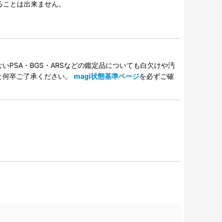
択することは出来ません。
PSA・BGS・ARSなどの鑑定品についても白欠けや汚
と何卒ご了承ください。
magi状態基準ページ
を必ずご確