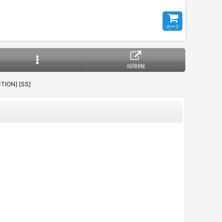
カート
採用情報
ION] [SS]