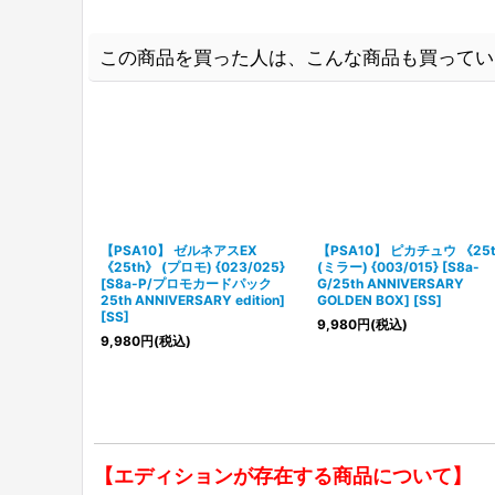
この商品を買った人は、こんな商品も買ってい
【PSA10】 ゼルネアスEX
【PSA10】 ピカチュウ 《25
《25th》 (プロモ) {023/025}
(ミラー) {003/015} [S8a-
[S8a-P/プロモカードパック
G/25th ANNIVERSARY
25th ANNIVERSARY edition]
GOLDEN BOX] [SS]
[SS]
9,980
円
(税込)
9,980
円
(税込)
【エディションが存在する商品について】