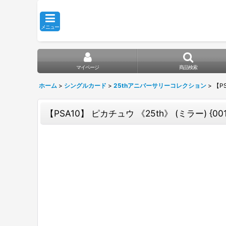
メニュー
マイページ
商品検索
ホーム
>
シングルカード
>
25thアニバーサリーコレクション
>
【PS
【PSA10】 ピカチュウ 《25th》 (ミラー) {001/02