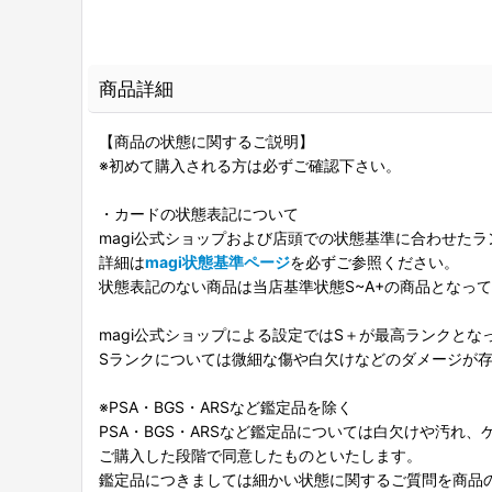
商品詳細
【商品の状態に関するご説明】
※初めて購入される方は必ずご確認下さい。
・カードの状態表記について
magi公式ショップおよび店頭での状態基準に合わせた
詳細は
magi状態基準ページ
を必ずご参照ください。
状態表記のない商品は当店基準状態S~A+の商品となっ
magi公式ショップによる設定ではS＋が最高ランクとな
Sランクについては微細な傷や白欠けなどのダメージが
※PSA・BGS・ARSなど鑑定品を除く
PSA・BGS・ARSなど鑑定品については白欠けや汚れ
ご購入した段階で同意したものといたします。
鑑定品につきましては細かい状態に関するご質問を商品