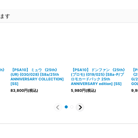
ます
th》
【PSA10】 ミュウ 《25th》
【PSA10】 ドンファン 《25th》
【P
(UR) {030/028} [S8a/25th
(プロモ) {019/025} [S8a-P/プ
《25
ANNIVERSARY COLLECTION]
ロモカードパック 25th
G/2
[SS]
ANNIVERSARY edition] [SS]
GOL
83,800
円
(税込)
5,980
円
(税込)
9,9