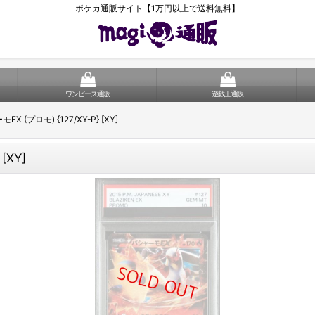
ポケカ通販サイト【1万円以上で送料無料】
ワンピース通販
遊戯王通販
X (プロモ) {127/XY-P} [XY]
[XY]