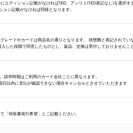
タイトルにエディション記載がなければ1ED、アンリミ(1ED表記なし)を選
ィション記載がなければ同様となります。
レードやカードは商品名の通りとなります。 状態難と表記されていない
購入した段階で同意したものとし、返品、交換は受付しておりませんこ
。請求時期はご利用のカード会社ごとに異なります。
期日以内に支払が確認できない場合キャンセルとさせていただきます
にて「領収書発行希望」とご記載ください。