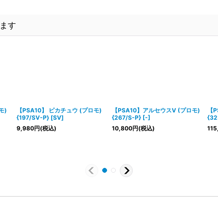
ます
モ)
【PSA10】 ピカチュウ (プロモ)
【PSA10】アルセウスV (プロモ)
【P
{197/SV-P} [SV]
{267/S-P} [-]
{32
9,980
円
(税込)
10,800
円
(税込)
115