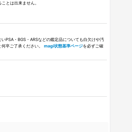
択することは出来ません。
PSA・BGS・ARSなどの鑑定品についても白欠けや汚
と何卒ご了承ください。
magi状態基準ページ
を必ずご確