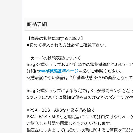
商品詳細
【商品の状態に関するご説明】
※初めて購入される方は必ずご確認下さい。
・カードの状態表記について
magi公式ショップおよび店頭での状態基準に合わせた
詳細は
magi状態基準ページ
を必ずご参照ください。
状態表記のない商品は当店基準状態S~A+の商品となっ
magi公式ショップによる設定ではS＋が最高ランクとな
Sランクについては微細な傷や白欠けなどのダメージが
※PSA・BGS・ARSなど鑑定品を除く
PSA・BGS・ARSなど鑑定品については白欠けや汚れ
ご購入した段階で同意したものといたします。
鑑定品につきましては細かい状態に関するご質問を商品