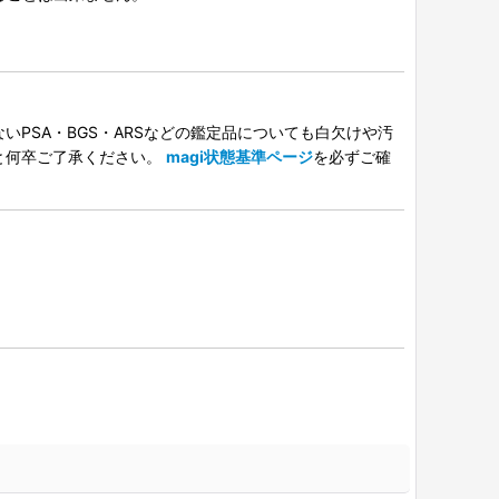
PSA・BGS・ARSなどの鑑定品についても白欠けや汚
と何卒ご了承ください。
magi状態基準ページ
を必ずご確