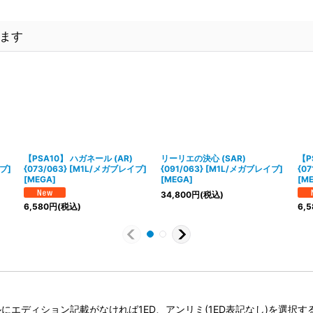
ます
【PSA10】 ハガネール (AR)
リーリエの決心 (SAR)
【P
ブ]
{073/063} [M1L/メガブレイブ]
{091/063} [M1L/メガブレイブ]
{0
[MEGA]
[MEGA]
[M
34,800
円
(税込)
6,580
円
(税込)
6,5
タイトルにエディション記載がなければ1ED、アンリミ(1ED表記なし)を選