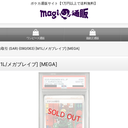
ポケカ通販サイト【1万円以上で送料無料】
ワンピース通販
遊戯王通販
引 (SAR) {090/063} [M1L/メガブレイブ] [MEGA]
M1L/メガブレイブ] [MEGA]