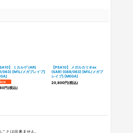
SA10】 ミカルゲ (AR)
【PSA10】 メガルカリオex
【PSA10】 
71/063} [M1L/メガブレイブ]
(SAR) {088/063} [M1L/メガブ
{070/063}
EGA]
レイブ] [MEGA]
[MEGA]
20,800
円
(税込)
80
円
(税込)
6,580
円
(税込
択することは出来ません。