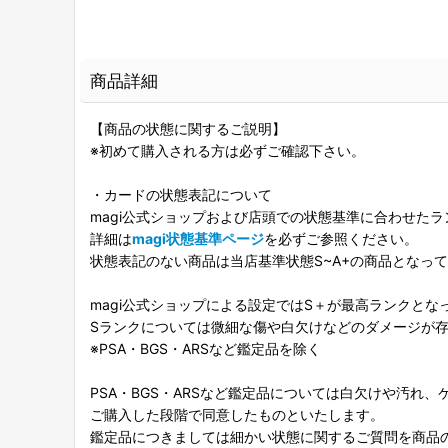
商品詳細
【商品の状態に関するご説明】
※初めて購入される方は必ずご確認下さい。
・カードの状態表記について
magi公式ショップおよび店頭での状態基準に合わせた
詳細は
magi状態基準ページ
を必ずご参照ください。
状態表記のない商品は当店基準状態S~A+の商品となっ
magi公式ショップによる設定ではS＋が最高ランクとな
Sランクについては微細な傷や白欠けなどのダメージが
※PSA・BGS・ARSなど鑑定品を除く
PSA・BGS・ARSなど鑑定品については白欠けや汚れ
ご購入した段階で同意したものといたします。
鑑定品につきましては細かい状態に関するご質問を商品