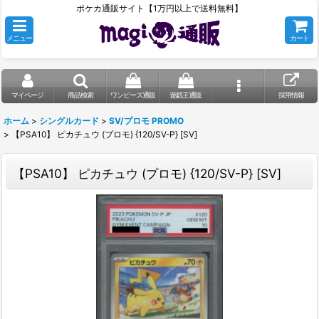
ポケカ通販サイト【1万円以上で送料無料】
メニュー
カート
マイページ
商品検索
ワンピース通販
遊戯王通販
採用情報
ホーム
>
シングルカード
>
SV/プロモ PROMO
>
【PSA10】 ピカチュウ (プロモ) {120/SV-P} [SV]
【PSA10】 ピカチュウ (プロモ) {120/SV-P} [SV]