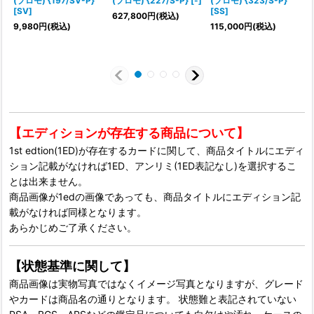
(プロモ) {197/SV-P}
(プロモ) {227/S-P} [-]
(プロモ) {323/S-P}
[SV]
[SS]
{
627,800
円
(税込)
9,980
円
(税込)
115,000
円
(税込)
【エディションが存在する商品について】
1st edtion(1ED)が存在するカードに関して、商品タイトルにエディ
ション記載がなければ1ED、アンリミ(1ED表記なし)を選択するこ
とは出来ません。
商品画像が1edの画像であっても、商品タイトルにエディション記
載がなければ同様となります。
あらかじめご了承ください。
【状態基準に関して】
商品画像は実物写真ではなくイメージ写真となりますが、グレード
やカードは商品名の通りとなります。 状態難と表記されていない