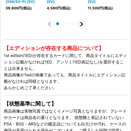
{289/SV-P} [SV]
[SV]
[SV]
[
39,800
円
(税込)
4,580
円
(税込)
11,500
円
(税込)
7
【エディションが存在する商品について】
1st edtion(1ED)が存在するカードに関して、商品タイトルにエディ
ション記載がなければ1ED、アンリミ(1ED表記なし)を選択するこ
とは出来ません。
商品画像が1edの画像であっても、商品タイトルにエディション記
載がなければ同様となります。
あらかじめご了承ください。
【状態基準に関して】
商品画像は実物写真ではなくイメージ写真となりますが、グレード
やカードは商品名の通りとなります。 状態難と表記されていない
PSA・BGS・ARSなどの鑑定品についても白欠けや汚れ、ケースの
傷等が見受けられる場合がございます。 ご購入した段階で同意し