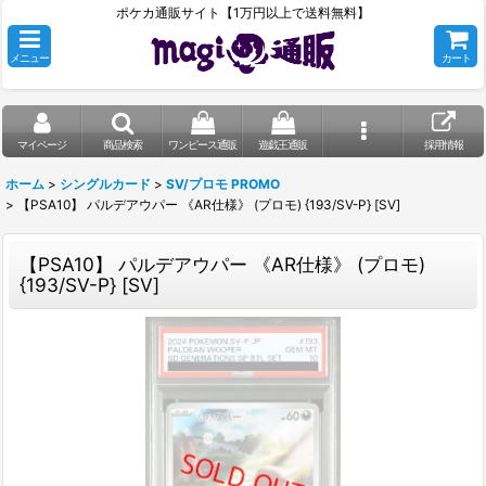
ポケカ通販サイト【1万円以上で送料無料】
メニュー
カート
マイページ
商品検索
ワンピース通販
遊戯王通販
採用情報
ホーム
>
シングルカード
>
SV/プロモ PROMO
>
【PSA10】 パルデアウパー 《AR仕様》 (プロモ) {193/SV-P} [SV]
【PSA10】 パルデアウパー 《AR仕様》 (プロモ)
{193/SV-P} [SV]