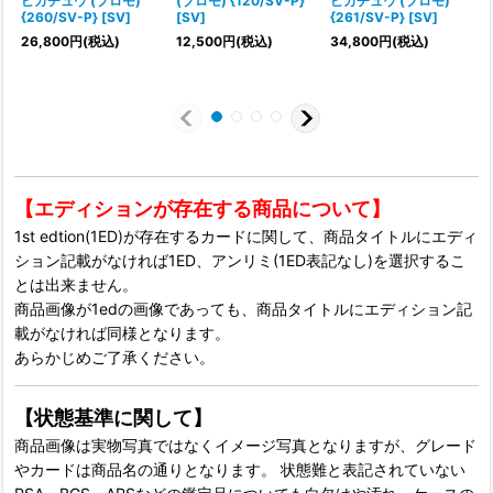
ピカチュウ (プロモ)
(プロモ) {120/SV-P}
ピカチュウ (プロモ)
{260/SV-P} [SV]
[SV]
{261/SV-P} [SV]
[
26,800
円
(税込)
12,500
円
(税込)
34,800
円
(税込)
【エディションが存在する商品について】
1st edtion(1ED)が存在するカードに関して、商品タイトルにエディ
ション記載がなければ1ED、アンリミ(1ED表記なし)を選択するこ
とは出来ません。
商品画像が1edの画像であっても、商品タイトルにエディション記
載がなければ同様となります。
あらかじめご了承ください。
【状態基準に関して】
商品画像は実物写真ではなくイメージ写真となりますが、グレード
やカードは商品名の通りとなります。 状態難と表記されていない