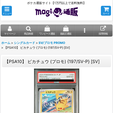
ポケカ通販サイト【1万円以上で送料無料】
メニュー
カート
マイページ
商品検索
ワンピース通販
遊戯王通販
採用情報
ホーム
>
シングルカード
>
SV/プロモ PROMO
>
【PSA10】 ピカチュウ (プロモ) {197/SV-P} [SV]
【PSA10】 ピカチュウ (プロモ) {197/SV-P} [SV]