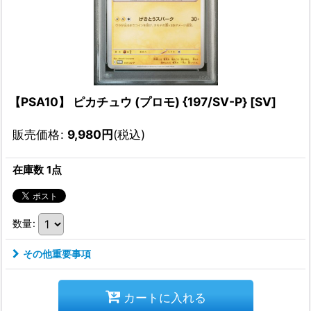
【PSA10】 ピカチュウ (プロモ) {197/SV-P} [SV]
販売価格
:
9,980
円
(税込)
在庫数 1点
数量
:
その他重要事項
カートに入れる