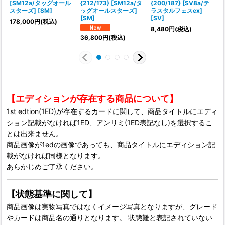
[SM12a/タッグオール
{212/173} [SM12a/タ
{200/187} [SV8a/テ
スターズ] [SM]
ッグオールスターズ]
ラスタルフェスex]
[SM]
[SV]
178,000
円
(税込)
1
8,480
円
(税込)
36,800
円
(税込)
【エディションが存在する商品について】
1st edtion(1ED)が存在するカードに関して、商品タイトルにエディ
ション記載がなければ1ED、アンリミ(1ED表記なし)を選択するこ
とは出来ません。
商品画像が1edの画像であっても、商品タイトルにエディション記
載がなければ同様となります。
あらかじめご了承ください。
【状態基準に関して】
商品画像は実物写真ではなくイメージ写真となりますが、グレード
やカードは商品名の通りとなります。 状態難と表記されていない