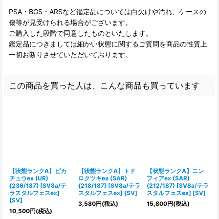
PSA・BGS・ARSなど鑑定品については白欠けや汚れ、ケースの
傷等が見受けられる場合がございます。
ご購入した段階で同意したものといたします。
鑑定品につきましては細かい状態に関するご質問を商品の性質上
一切お断りさせていただいております。
この商品を買った人は、こんな商品も買っています
【状態ランクA】ピカ
【状態ランクA】トド
【状態ランクA】ニン
チュウex (UR)
ロクツキex (SAR)
フィアex (SAR)
{236/187} [SV8a/テ
{218/187} [SV8a/テラ
{212/187} [SV8a/テラ
{
ラスタルフェスex]
スタルフェスex] [SV]
スタルフェスex] [SV]
[SV]
[
3,580
円
(税込)
15,800
円
(税込)
10,500
円
(税込)