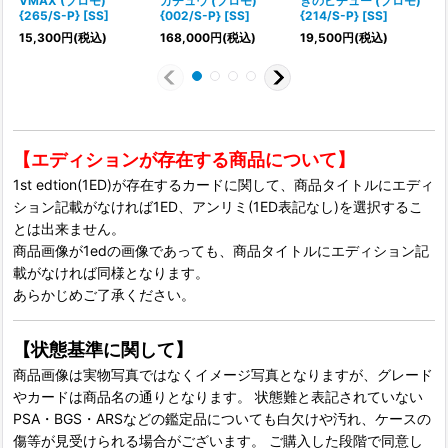
VMAX (プロモ)
カチュウ (プロモ)
きのピチュー (プロモ)
{265/S-P} [SS]
{002/S-P} [SS]
{214/S-P} [SS]
[
15,300
円
(税込)
168,000
円
(税込)
19,500
円
(税込)
6
【エディションが存在する商品について】
1st edtion(1ED)が存在するカードに関して、商品タイトルにエディ
ション記載がなければ1ED、アンリミ(1ED表記なし)を選択するこ
とは出来ません。
商品画像が1edの画像であっても、商品タイトルにエディション記
載がなければ同様となります。
あらかじめご了承ください。
【状態基準に関して】
商品画像は実物写真ではなくイメージ写真となりますが、グレード
やカードは商品名の通りとなります。 状態難と表記されていない
PSA・BGS・ARSなどの鑑定品についても白欠けや汚れ、ケースの
傷等が見受けられる場合がございます。 ご購入した段階で同意し