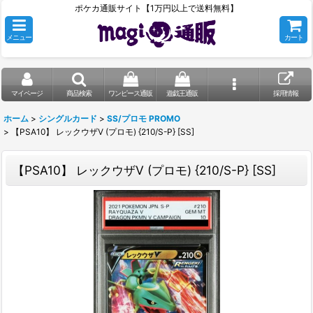
ポケカ通販サイト【1万円以上で送料無料】
メニュー
カート
マイページ
商品検索
ワンピース通販
遊戯王通販
採用情報
ホーム
>
シングルカード
>
SS/プロモ PROMO
>
【PSA10】 レックウザV (プロモ) {210/S-P} [SS]
【PSA10】 レックウザV (プロモ) {210/S-P} [SS]