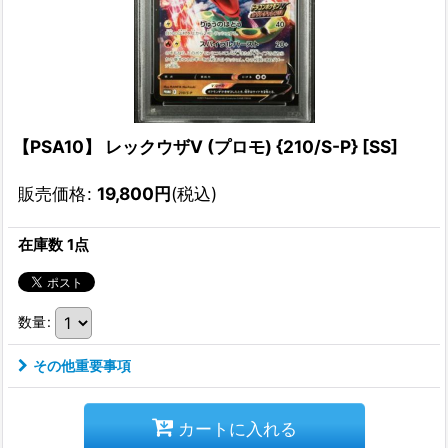
【PSA10】 レックウザV (プロモ) {210/S-P} [SS]
販売価格
:
19,800
円
(税込)
在庫数 1点
数量
:
その他重要事項
カートに入れる