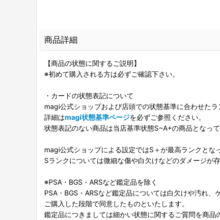
商品詳細
【商品の状態に関するご説明】
※初めて購入される方は必ずご確認下さい。
・カードの状態表記について
magi公式ショップおよび店頭での状態基準に合わせた
詳細は
magi状態基準ページ
を必ずご参照ください。
状態表記のない商品は当店基準状態S~A+の商品となっ
magi公式ショップによる設定ではS＋が最高ランクとな
Sランクについては微細な傷や白欠けなどのダメージが
※PSA・BGS・ARSなど鑑定品を除く
PSA・BGS・ARSなど鑑定品については白欠けや汚れ
ご購入した段階で同意したものといたします。
鑑定品につきましては細かい状態に関するご質問を商品