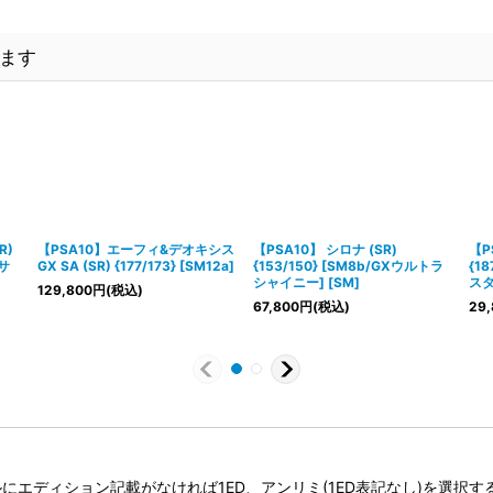
ます
R)
【PSA10】エーフィ&デオキシス
【PSA10】 シロナ (SR)
【P
ラサ
GX SA (SR) {177/173} [SM12a]
{153/150} [SM8b/GXウルトラ
{1
シャイニー] [SM]
スタ
129,800
円
(税込)
67,800
円
(税込)
29,
タイトルにエディション記載がなければ1ED、アンリミ(1ED表記なし)を選