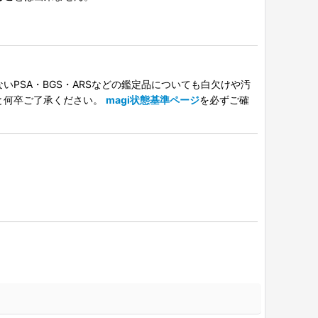
PSA・BGS・ARSなどの鑑定品についても白欠けや汚
と何卒ご了承ください。
magi状態基準ページ
を必ずご確