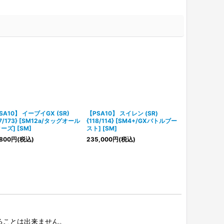
SA10】 イーブイGX (SR)
【PSA10】 スイレン (SR)
【PSA10】 ブ
87/173} [SM12a/タッグオール
{118/114} [SM4+/GXバトルブー
{063/060}
ーズ] [SM]
スト] [SM]
ンムーン] [SM
800
円
(税込)
235,000
円
(税込)
129,800
円
(税
択することは出来ません。