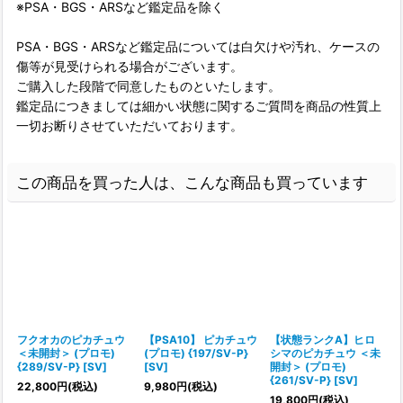
※PSA・BGS・ARSなど鑑定品を除く
PSA・BGS・ARSなど鑑定品については白欠けや汚れ、ケースの
傷等が見受けられる場合がございます。
ご購入した段階で同意したものといたします。
鑑定品につきましては細かい状態に関するご質問を商品の性質上
一切お断りさせていただいております。
この商品を買った人は、こんな商品も買っています
フクオカのピカチュウ
【PSA10】 ピカチュウ
【状態ランクA】ヒロ
＜未開封＞ (プロモ)
(プロモ) {197/SV-P}
シマのピカチュウ ＜未
{289/SV-P} [SV]
[SV]
開封＞ (プロモ)
{
{261/SV-P} [SV]
22,800
円
(税込)
9,980
円
(税込)
19,800
円
(税込)