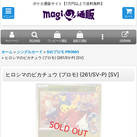
ポケカ通販サイト【1万円以上で送料無料】
メニュー
カート
マイページ
商品検索
ワンピース通販
遊戯王通販
採用情報
ホーム
>
シングルカード
>
SV/プロモ PROMO
>
ヒロシマのピカチュウ (プロモ) {261/SV-P} [SV]
ヒロシマのピカチュウ (プロモ) {261/SV-P} [SV]