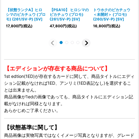
【状態ランクA】ヒロ
【PSA10】 ヒロシマの
トウホクのピカチュウ
シマのピカチュウ (プロ
ピカチュウ (プロモ)
＜未開封＞ (プロモ)
モ) {261/SV-P} [SV]
{261/SV-P} [SV]
{260/SV-P} [SV]
[
17,800
円
(税込)
47,800
円
(税込)
16,800
円
(税込)
7
【エディションが存在する商品について】
1st edtion(1ED)が存在するカードに関して、商品タイトルにエディ
ション記載がなければ1ED、アンリミ(1ED表記なし)を選択するこ
とは出来ません。
商品画像が1edの画像であっても、商品タイトルにエディション記
載がなければ同様となります。
あらかじめご了承ください。
【状態基準に関して】
商品画像は実物写真ではなくイメージ写真となりますが、グレード