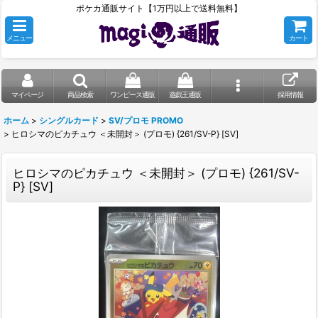
ポケカ通販サイト【1万円以上で送料無料】
メニュー
カート
マイページ
商品検索
ワンピース通販
遊戯王通販
採用情報
ホーム
>
シングルカード
>
SV/プロモ PROMO
>
ヒロシマのピカチュウ ＜未開封＞ (プロモ) {261/SV-P} [SV]
ヒロシマのピカチュウ ＜未開封＞ (プロモ) {261/SV-
P} [SV]