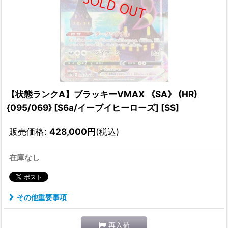
【状態ランクA】ブラッキーVMAX 《SA》 (HR)
{095/069} [S6a/イーブイヒーローズ] [SS]
販売価格
:
428,000
円
(税込)
在庫なし
その他重要事項
再入荷