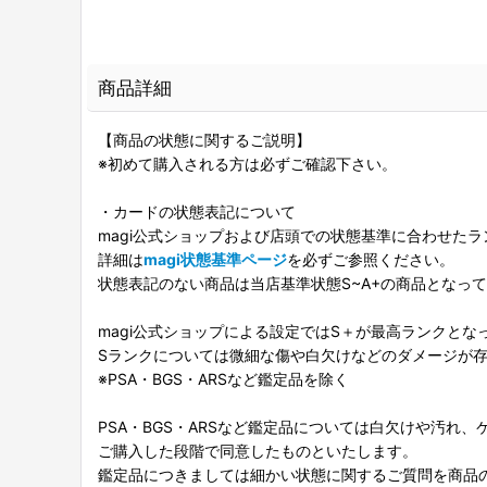
商品詳細
【商品の状態に関するご説明】
※初めて購入される方は必ずご確認下さい。
・カードの状態表記について
magi公式ショップおよび店頭での状態基準に合わせた
詳細は
magi状態基準ページ
を必ずご参照ください。
状態表記のない商品は当店基準状態S~A+の商品となっ
magi公式ショップによる設定ではS＋が最高ランクとな
Sランクについては微細な傷や白欠けなどのダメージが
※PSA・BGS・ARSなど鑑定品を除く
PSA・BGS・ARSなど鑑定品については白欠けや汚れ
ご購入した段階で同意したものといたします。
鑑定品につきましては細かい状態に関するご質問を商品