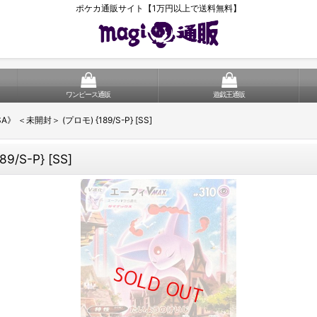
ポケカ通販サイト【1万円以上で送料無料】
ワンピース通販
遊戯王通販
 ＜未開封＞ (プロモ) {189/S-P} [SS]
S-P} [SS]