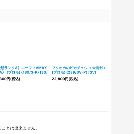
態ランクA】エーフィVMAX
フクオカのピカチュウ ＜未開封＞
スペースジャ
》 (プロモ) {189/S-P} [SS]
(プロモ) {289/SV-P} [SV]
BOX＞ [S10P]
800
円
(税込)
22,800
円
(税込)
16,800
円
(税
択することは出来ません。