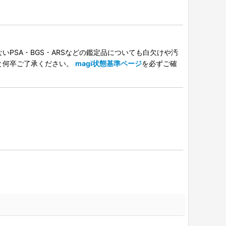
PSA・BGS・ARSなどの鑑定品についても白欠けや汚
と何卒ご了承ください。
magi状態基準ページ
を必ずご確