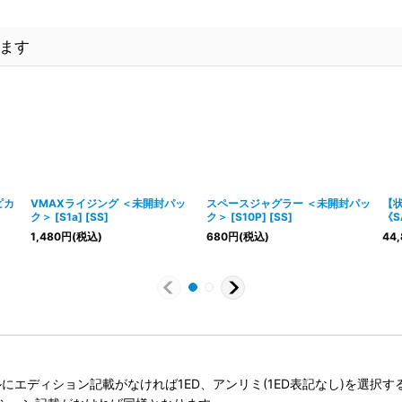
ます
ピカ
VMAXライジング ＜未開封パッ
スペースジャグラー ＜未開封パッ
【状
ク＞ [S1a] [SS]
ク＞ [S10P] [SS]
《SA
1,480
円
(税込)
680
円
(税込)
44,
タイトルにエディション記載がなければ1ED、アンリミ(1ED表記なし)を選