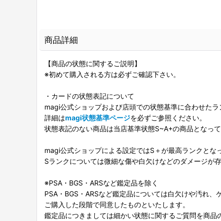
商品詳細
【商品の状態に関するご説明】
※初めて購入される方は必ずご確認下さい。
・カードの状態表記について
magi公式ショップおよび店頭での状態基準に合わせた
詳細は
magi状態基準ページ
を必ずご参照ください。
状態表記のない商品は当店基準状態S~A+の商品となっ
magi公式ショップによる設定ではS＋が最高ランクとな
Sランクについては微細な傷や白欠けなどのダメージが
※PSA・BGS・ARSなど鑑定品を除く
PSA・BGS・ARSなど鑑定品については白欠けや汚れ
ご購入した段階で同意したものといたします。
鑑定品につきましては細かい状態に関するご質問を商品