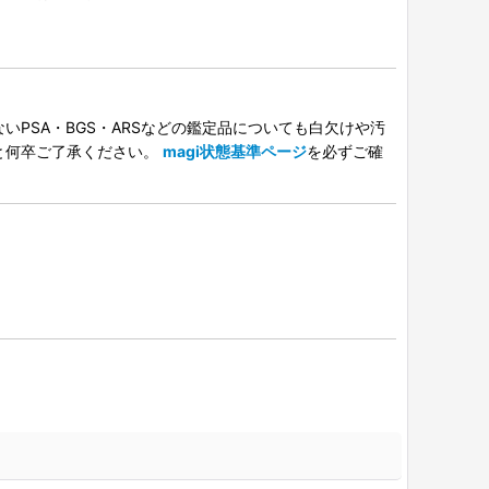
PSA・BGS・ARSなどの鑑定品についても白欠けや汚
と何卒ご了承ください。
magi状態基準ページ
を必ずご確