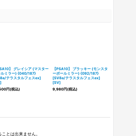
SA10】 グレイシア (マスター
【PSA10】 ブラッキー (モンスタ
【PSA10】 ブ
ルミラー) {040/187}
ーボールミラー) {092/187}
{202/187}
V8a/テラスタルフェスex]
[SV8a/テラスタルフェスex]
ェスex] [SV]
]
[SV]
17,500
円
(税込
500
円
(税込)
9,980
円
(税込)
択することは出来ません。