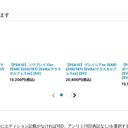
ます
(マ
【PSA10】 ソウブレイズex
【PSA10】 グレイシアex (SAR)
【P
7}
(SAR) {203/187} [SV8a/テラス
{206/187} [SV8a/テラスタルフ
ボー
タルフェスex] [SV]
ェスex] [SV]
[S
[SV
13,200
円
(税込)
20,800
円
(税込)
13,
タイトルにエディション記載がなければ1ED、アンリミ(1ED表記なし)を選