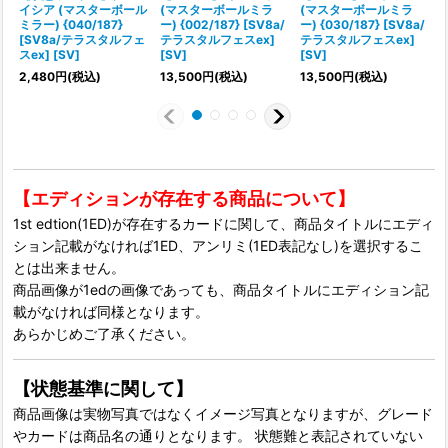
イシア (マスターボール
(マスターボールミラ
(マスターボールミラ
ミラー) {040/187}
ー) {002/187} [SV8a/
ー) {030/187} [SV8a/
ー
[SV8a/テラスタルフェ
テラスタルフェスex]
テラスタルフェスex]
スex] [SV]
[SV]
[SV]
[
2,480
円
(税込)
13,500
円
(税込)
13,500
円
(税込)
【エディションが存在する商品について】
1st edtion(1ED)が存在するカードに関して、商品タイトルにエディ
ション記載がなければ1ED、アンリミ(1ED表記なし)を選択するこ
とは出来ません。
商品画像が1edの画像であっても、商品タイトルにエディション記
載がなければ同様となります。
あらかじめご了承ください。
【状態基準に関して】
商品画像は実物写真ではなくイメージ写真となりますが、グレード
やカードは商品名の通りとなります。 状態難と表記されていない