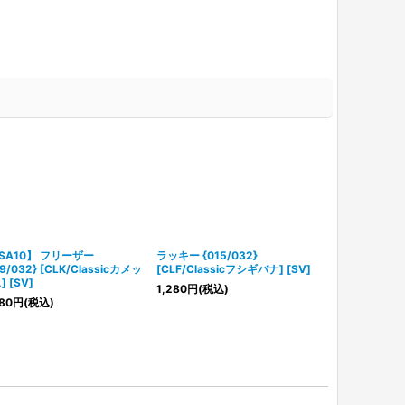
SA10】 フリーザー
ラッキー {015/032}
【PSA10】 
9/032} [CLK/Classicカメッ
[CLF/Classicフシギバナ] [SV]
{003/032} [
 [SV]
バナ] [SV]
1,280
円
(税込)
80
円
(税込)
11,800
円
(税込