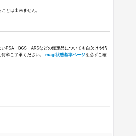
択することは出来ません。
PSA・BGS・ARSなどの鑑定品についても白欠けや汚
と何卒ご了承ください。
magi状態基準ページ
を必ずご確