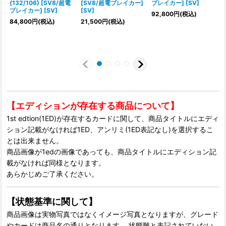
{132/106} [SV8/超電
[SV8/超電ブレイカー]
ブレイカー] [SV]
ブレイカー] [SV]
[SV]
[
92,800
円
(税込)
84,800
円
(税込)
21,500
円
(税込)
1
【エディションが存在する商品について】
1st edtion(1ED)が存在するカードに関して、商品タイトルにエディ
ション記載がなければ1ED、アンリミ(1ED表記なし)を選択するこ
とは出来ません。
商品画像が1edの画像であっても、商品タイトルにエディション記
載がなければ同様となります。
あらかじめご了承ください。
【状態基準に関して】
商品画像は実物写真ではなくイメージ写真となりますが、グレード
やカードは商品名の通りとなります。 状態難と表記されていない