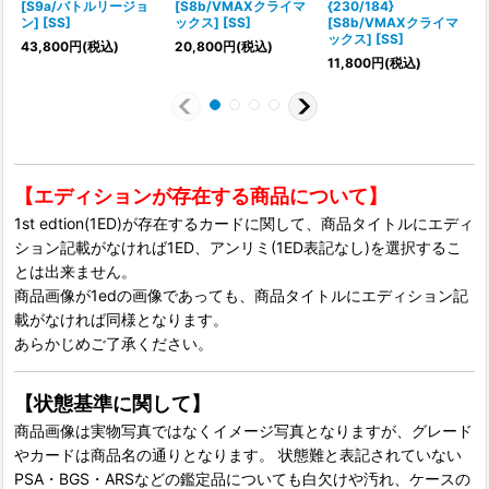
[S9a/バトルリージョ
[S8b/VMAXクライマ
{230/184}
ン] [SS]
ックス] [SS]
[S8b/VMAXクライマ
ックス] [SS]
43,800
円
(税込)
20,800
円
(税込)
11,800
円
(税込)
【エディションが存在する商品について】
1st edtion(1ED)が存在するカードに関して、商品タイトルにエディ
ション記載がなければ1ED、アンリミ(1ED表記なし)を選択するこ
とは出来ません。
商品画像が1edの画像であっても、商品タイトルにエディション記
載がなければ同様となります。
あらかじめご了承ください。
【状態基準に関して】
商品画像は実物写真ではなくイメージ写真となりますが、グレード
やカードは商品名の通りとなります。 状態難と表記されていない
PSA・BGS・ARSなどの鑑定品についても白欠けや汚れ、ケースの