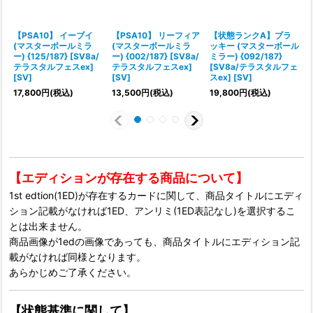
【PSA10】 イーブイ
【PSA10】 リーフィア
【状態ランクA】ブラ
(マスターボールミラ
(マスターボールミラ
ッキー (マスターボール
ー) {125/187} [SV8a/
ー) {002/187} [SV8a/
ミラー) {092/187}
ー
テラスタルフェスex]
テラスタルフェスex]
[SV8a/テラスタルフェ
[SV]
[SV]
スex] [SV]
[
17,800
円
(税込)
13,500
円
(税込)
19,800
円
(税込)
1
【エディションが存在する商品について】
1st edtion(1ED)が存在するカードに関して、商品タイトルにエディ
ション記載がなければ1ED、アンリミ(1ED表記なし)を選択するこ
とは出来ません。
商品画像が1edの画像であっても、商品タイトルにエディション記
載がなければ同様となります。
あらかじめご了承ください。
【状態基準に関して】