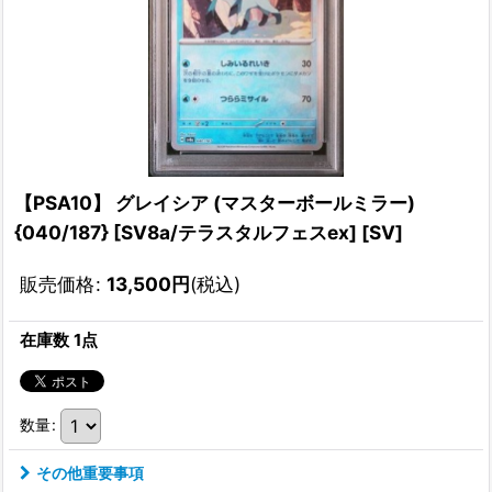
【PSA10】 グレイシア (マスターボールミラー)
{040/187} [SV8a/テラスタルフェスex] [SV]
販売価格
:
13,500
円
(税込)
在庫数 1点
数量
:
その他重要事項