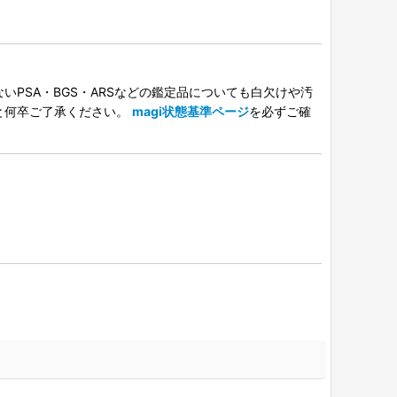
PSA・BGS・ARSなどの鑑定品についても白欠けや汚
と何卒ご了承ください。
magi状態基準ページ
を必ずご確