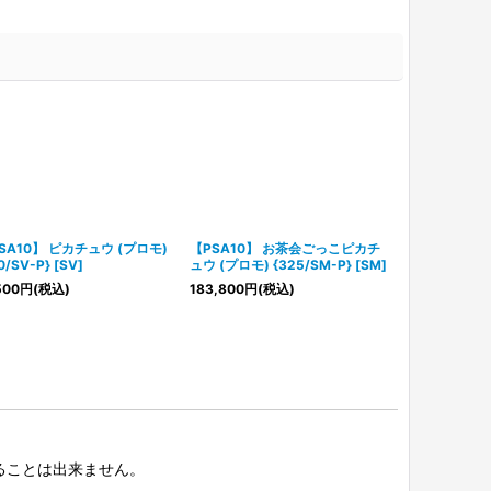
SA10】 ピカチュウ (プロモ)
【PSA10】 お茶会ごっこピカチ
【PSA10】
0/SV-P} [SV]
ュウ (プロモ) {325/SM-P} [SM]
ウ (プロモ) {28
500
円
(税込)
183,800
円
(税込)
39,800
円
(税
択することは出来ません。