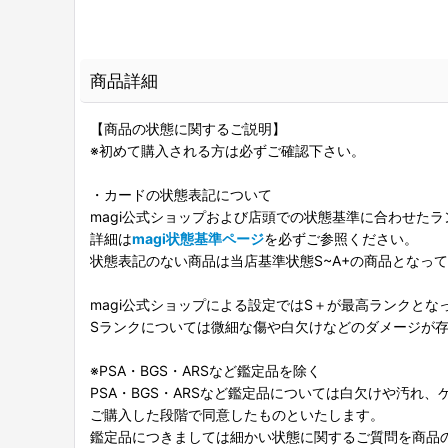
商品詳細
【商品の状態に関するご説明】
※初めて購入される方は必ずご確認下さい。
・カードの状態表記について
magi公式ショップおよび店頭での状態基準に合わせた
詳細は
magi状態基準ページ
を必ずご参照ください。
状態表記のない商品は当店基準状態S~A+の商品となっ
magi公式ショップによる設定ではS＋が最高ランクとな
Sランクについては微細な傷や白欠けなどのダメージが
※PSA・BGS・ARSなど鑑定品を除く
PSA・BGS・ARSなど鑑定品については白欠けや汚れ
ご購入した段階で同意したものといたします。
鑑定品につきましては細かい状態に関するご質問を商品