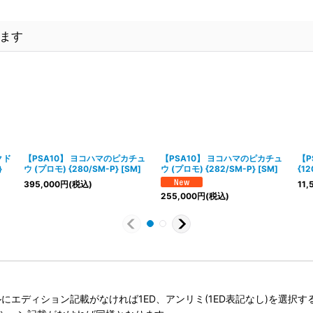
ます
クド
【PSA10】 ヨコハマのピカチュ
【PSA10】 ヨコハマのピカチュ
【P
}
ウ (プロモ) {280/SM-P} [SM]
ウ (プロモ) {282/SM-P} [SM]
{12
395,000
円
(税込)
11,
255,000
円
(税込)
タイトルにエディション記載がなければ1ED、アンリミ(1ED表記なし)を選