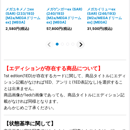
メガユキメノコex
メガゲンガーex (SAR)
メガカイリューex
(SAR) {233/193}
{240/193}
(SAR) {246/193}
[M2a/MEGAドリーム
[M2a/MEGAドリーム
[M2a/MEGAドリーム
{
ex] [MEGA]
ex] [MEGA]
ex] [MEGA]
e
2,580
円
(税込)
57,800
円
(税込)
31,500
円
(税込)
【エディションが存在する商品について】
1st edtion(1ED)が存在するカードに関して、商品タイトルにエディ
ション記載がなければ1ED、アンリミ(1ED表記なし)を選択するこ
とは出来ません。
商品画像が1edの画像であっても、商品タイトルにエディション記
載がなければ同様となります。
あらかじめご了承ください。
【状態基準に関して】