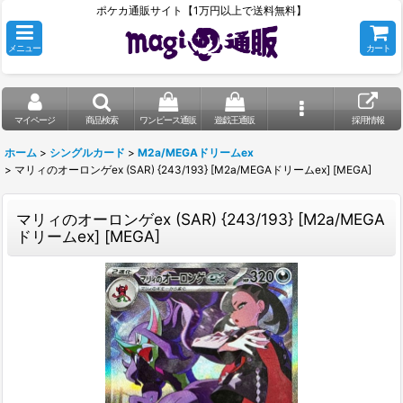
ポケカ通販サイト【1万円以上で送料無料】
メニュー
カート
マイページ
商品検索
ワンピース通販
遊戯王通販
採用情報
ホーム
>
シングルカード
>
M2a/MEGAドリームex
>
マリィのオーロンゲex (SAR) {243/193} [M2a/MEGAドリームex] [MEGA]
マリィのオーロンゲex (SAR) {243/193} [M2a/MEGA
ドリームex] [MEGA]