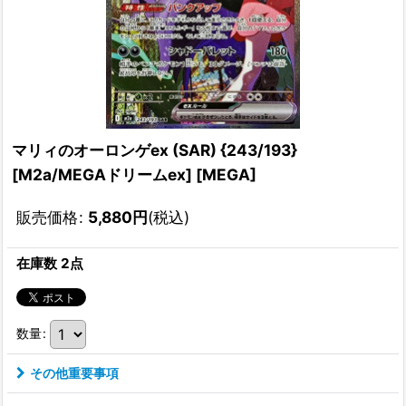
マリィのオーロンゲex (SAR) {243/193}
[M2a/MEGAドリームex] [MEGA]
販売価格
:
5,880
円
(税込)
在庫数 2点
数量
:
その他重要事項