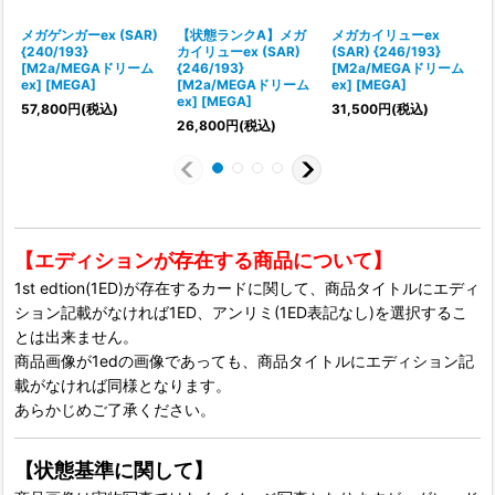
メガゲンガーex (SAR)
【状態ランクA】メガ
メガカイリューex
{240/193}
カイリューex (SAR)
(SAR) {246/193}
{
[M2a/MEGAドリーム
{246/193}
[M2a/MEGAドリーム
ex] [MEGA]
[M2a/MEGAドリーム
ex] [MEGA]
e
ex] [MEGA]
57,800
円
(税込)
31,500
円
(税込)
26,800
円
(税込)
【エディションが存在する商品について】
1st edtion(1ED)が存在するカードに関して、商品タイトルにエディ
ション記載がなければ1ED、アンリミ(1ED表記なし)を選択するこ
とは出来ません。
商品画像が1edの画像であっても、商品タイトルにエディション記
載がなければ同様となります。
あらかじめご了承ください。
【状態基準に関して】