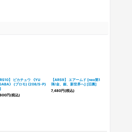
RS10】 ピカチュウ 《YU
【ARS9】 エアームド [neo第1
【ARS10】
GABA》 (プロモ) {208/S-P}
弾/金、銀、新世界へ] [旧裏]
ウ (プロモ) {26
]
7,480
円
(税込)
34,800
円
(税
800
円
(税込)