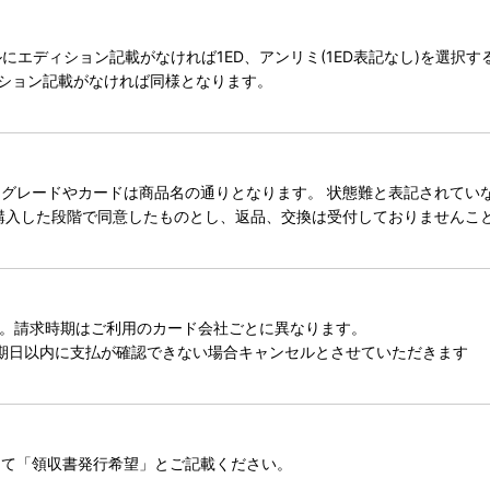
タイトルにエディション記載がなければ1ED、アンリミ(1ED表記なし)を選
ィション記載がなければ同様となります。
レードやカードは商品名の通りとなります。 状態難と表記されていない
購入した段階で同意したものとし、返品、交換は受付しておりませんこ
。請求時期はご利用のカード会社ごとに異なります。
期日以内に支払が確認できない場合キャンセルとさせていただきます
にて「領収書発行希望」とご記載ください。