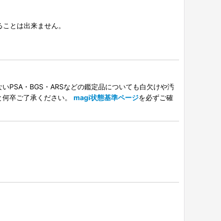
択することは出来ません。
PSA・BGS・ARSなどの鑑定品についても白欠けや汚
と何卒ご了承ください。
magi状態基準ページ
を必ずご確