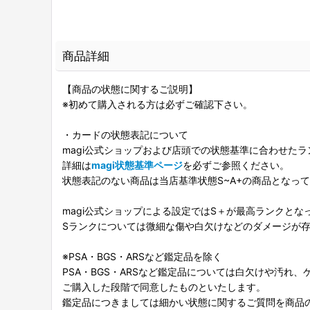
商品詳細
【商品の状態に関するご説明】
※初めて購入される方は必ずご確認下さい。
・カードの状態表記について
magi公式ショップおよび店頭での状態基準に合わせた
詳細は
magi状態基準ページ
を必ずご参照ください。
状態表記のない商品は当店基準状態S~A+の商品となっ
magi公式ショップによる設定ではS＋が最高ランクとな
Sランクについては微細な傷や白欠けなどのダメージが
※PSA・BGS・ARSなど鑑定品を除く
PSA・BGS・ARSなど鑑定品については白欠けや汚れ
ご購入した段階で同意したものといたします。
鑑定品につきましては細かい状態に関するご質問を商品