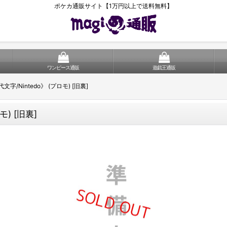
ポケカ通販サイト【1万円以上で送料無料】
ワンピース通販
遊戯王通販
字/Nintedo》 (プロモ) [旧裏]
モ) [旧裏]