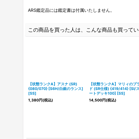
ARS鑑定品には鑑定書は付属いたしません。
この商品を買った人は、こんな商品も買ってい
【状態ランクA】アスナ (SR)
【状態ランクA】マリィのプ
{080/070} [S6H/白銀のランス]
ド (SR仕様) {419/414} [SI/
[SS]
ートデッキ100] [SS]
1,380
円
(税込)
14,500
円
(税込)