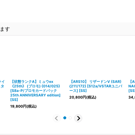
ます
ライ
【状態ランクA】ミュウex
【ARS10】 リザードンV (SAR)
【A
スタ
《25th》 (プロモ) {014/025}
{211/172} [S12a/VSTARユニバ
NA
[S8a-P/プロモカードパック
ース] [SS]
[SS
25th ANNIVERSARY edition]
20,800
円
(税込)
34,
[SS]
19,800
円
(税込)