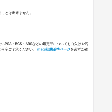
択することは出来ません。
PSA・BGS・ARSなどの鑑定品についても白欠けや汚
と何卒ご了承ください。
magi状態基準ページ
を必ずご確