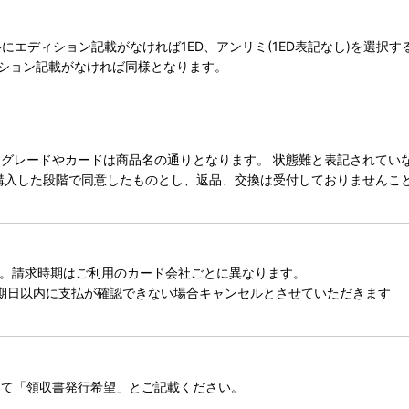
タイトルにエディション記載がなければ1ED、アンリミ(1ED表記なし)を選
ィション記載がなければ同様となります。
レードやカードは商品名の通りとなります。 状態難と表記されていない
購入した段階で同意したものとし、返品、交換は受付しておりませんこ
。請求時期はご利用のカード会社ごとに異なります。
期日以内に支払が確認できない場合キャンセルとさせていただきます
にて「領収書発行希望」とご記載ください。