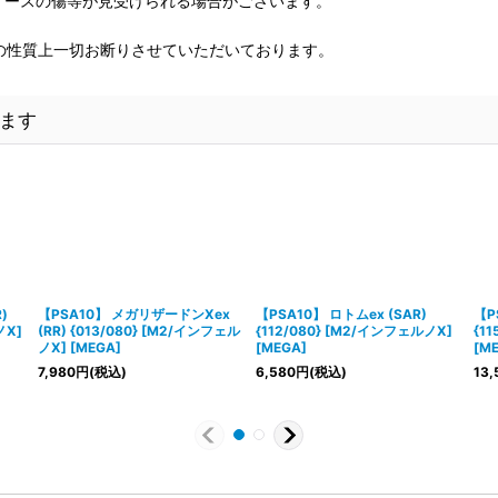
、ケースの傷等が見受けられる場合がございます。
の性質上一切お断りさせていただいております。
ます
)
【PSA10】 メガリザードンXex
【PSA10】 ロトムex (SAR)
【P
ノX]
(RR) {013/080} [M2/インフェル
{112/080} [M2/インフェルノX]
{1
ノX] [MEGA]
[MEGA]
[M
7,980
円
(税込)
6,580
円
(税込)
13,