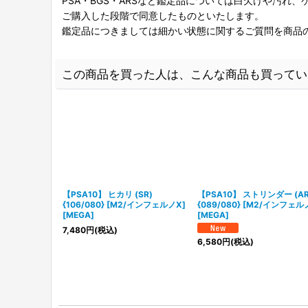
PSA・BGS・ARSなど鑑定品については白欠けや汚れ
ご購入した段階で同意したものといたします。
鑑定品につきましては細かい状態に関するご質問を商品
この商品を買った人は、こんな商品も買ってい
【PSA10】 ヒカリ (SR)
【PSA10】 ストリンダー (AR
{106/080} [M2/インフェルノX]
{089/080} [M2/インフェル
[MEGA]
[MEGA]
7,480
円
(税込)
6,580
円
(税込)