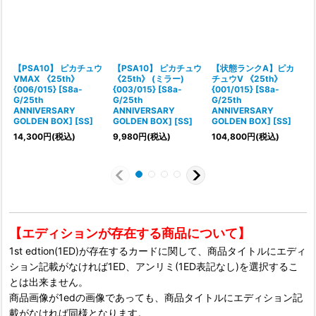
【PSA10】 ピカチュウ
【PSA10】 ピカチュウ
【状態ランクA】ピカ
VMAX 《25th》
《25th》 (ミラー)
チュウV 《25th》
{006/015} [S8a-
{003/015} [S8a-
{001/015} [S8a-
{
G/25th
G/25th
G/25th
ANNIVERSARY
ANNIVERSARY
ANNIVERSARY
GOLDEN BOX] [SS]
GOLDEN BOX] [SS]
GOLDEN BOX] [SS]
e
14,300
円
(税込)
9,980
円
(税込)
104,800
円
(税込)
1
【エディションが存在する商品について】
1st edtion(1ED)が存在するカードに関して、商品タイトルにエディ
ション記載がなければ1ED、アンリミ(1ED表記なし)を選択するこ
とは出来ません。
商品画像が1edの画像であっても、商品タイトルにエディション記
載がなければ同様となります。