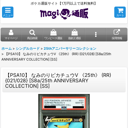
ポケカ通販サイト【1万円以上で送料無料】
メニュー
カート
マイページ
商品検索
ワンピース通販
遊戯王通販
採用情報
ホーム
>
シングルカード
>
25thアニバーサリーコレクション
>
【PSA10】 なみのりピカチュウV 《25th》 (RR) {021/028} [S8a/25th
ANNIVERSARY COLLECTION] [SS]
【PSA10】 なみのりピカチュウV 《25th》 (RR)
{021/028} [S8a/25th ANNIVERSARY
COLLECTION] [SS]