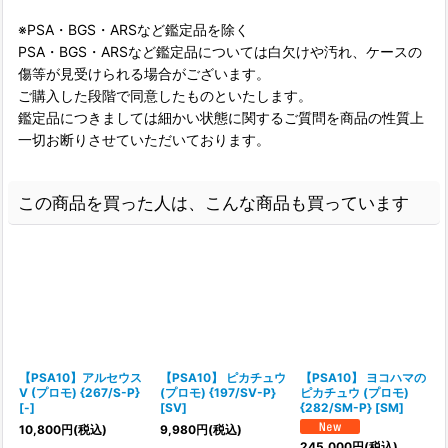
※PSA・BGS・ARSなど鑑定品を除く
PSA・BGS・ARSなど鑑定品については白欠けや汚れ、ケースの
傷等が見受けられる場合がございます。
ご購入した段階で同意したものといたします。
鑑定品につきましては細かい状態に関するご質問を商品の性質上
一切お断りさせていただいております。
この商品を買った人は、こんな商品も買っています
【PSA10】アルセウス
【PSA10】 ピカチュウ
【PSA10】 ヨコハマの
V (プロモ) {267/S-P}
(プロモ) {197/SV-P}
ピカチュウ (プロモ)
[-]
[SV]
{282/SM-P} [SM]
[
10,800
円
(税込)
9,980
円
(税込)
245,000
円
(税込)