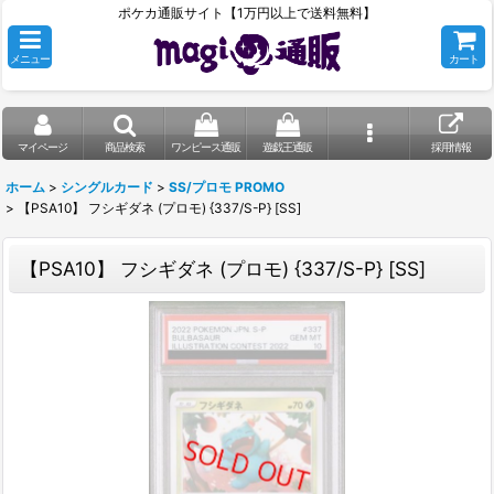
ポケカ通販サイト【1万円以上で送料無料】
メニュー
カート
マイページ
商品検索
ワンピース通販
遊戯王通販
採用情報
ホーム
>
シングルカード
>
SS/プロモ PROMO
>
【PSA10】 フシギダネ (プロモ) {337/S-P} [SS]
【PSA10】 フシギダネ (プロモ) {337/S-P} [SS]