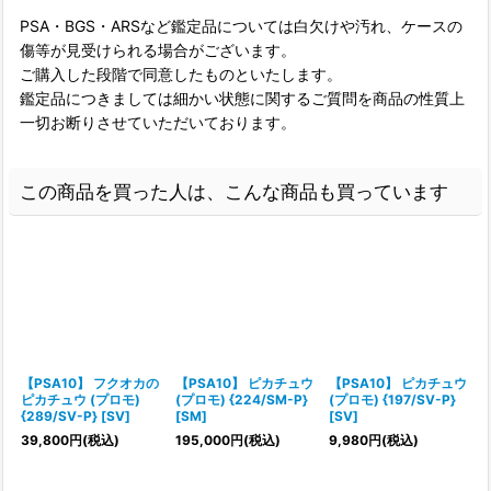
PSA・BGS・ARSなど鑑定品については白欠けや汚れ、ケースの
傷等が見受けられる場合がございます。
ご購入した段階で同意したものといたします。
鑑定品につきましては細かい状態に関するご質問を商品の性質上
一切お断りさせていただいております。
この商品を買った人は、こんな商品も買っています
【PSA10】 フクオカの
【PSA10】 ピカチュウ
【PSA10】 ピカチュウ
ピカチュウ (プロモ)
(プロモ) {224/SM-P}
(プロモ) {197/SV-P}
e
{289/SV-P} [SV]
[SM]
[SV]
ス
39,800
円
(税込)
195,000
円
(税込)
9,980
円
(税込)