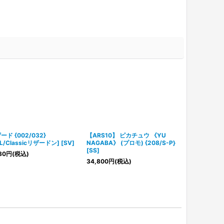
ード {002/032}
【ARS10】 ピカチュウ 《YU
【ARS9】 エ
L/Classicリザードン] [SV]
NAGABA》 (プロモ) {208/S-P}
弾/金、銀、新世
[SS]
80
円
(税込)
7,480
円
(税込
34,800
円
(税込)