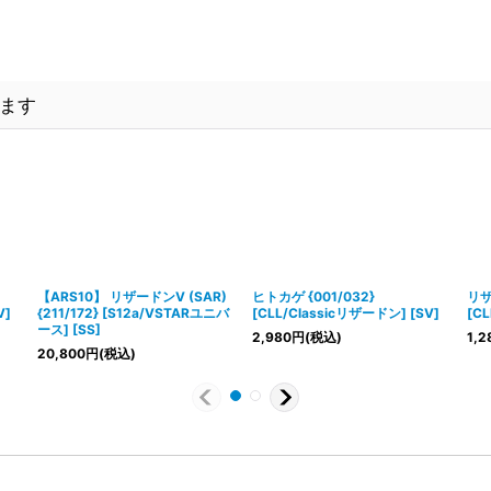
ます
【ARS10】 リザードンV (SAR)
ヒトカゲ {001/032}
リザ
V]
{211/172} [S12a/VSTARユニバ
[CLL/Classicリザードン] [SV]
[CL
ース] [SS]
2,980
円
(税込)
1,2
20,800
円
(税込)