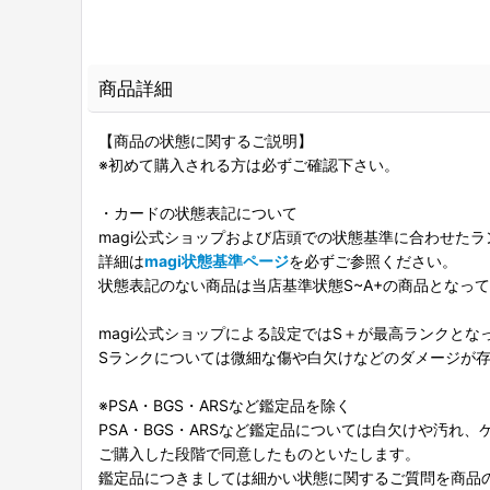
商品詳細
【商品の状態に関するご説明】
※初めて購入される方は必ずご確認下さい。
・カードの状態表記について
magi公式ショップおよび店頭での状態基準に合わせた
詳細は
magi状態基準ページ
を必ずご参照ください。
状態表記のない商品は当店基準状態S~A+の商品となっ
magi公式ショップによる設定ではS＋が最高ランクとな
Sランクについては微細な傷や白欠けなどのダメージが
※PSA・BGS・ARSなど鑑定品を除く
PSA・BGS・ARSなど鑑定品については白欠けや汚れ
ご購入した段階で同意したものといたします。
鑑定品につきましては細かい状態に関するご質問を商品