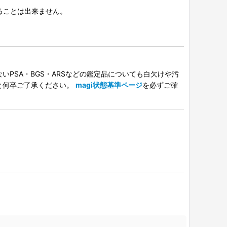
択することは出来ません。
PSA・BGS・ARSなどの鑑定品についても白欠けや汚
と何卒ご了承ください。
magi状態基準ページ
を必ずご確