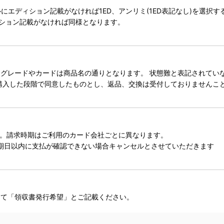
タイトルにエディション記載がなければ1ED、アンリミ(1ED表記なし)を選
ィション記載がなければ同様となります。
レードやカードは商品名の通りとなります。 状態難と表記されていない
購入した段階で同意したものとし、返品、交換は受付しておりませんこ
。請求時期はご利用のカード会社ごとに異なります。
期日以内に支払が確認できない場合キャンセルとさせていただきます
にて「領収書発行希望」とご記載ください。