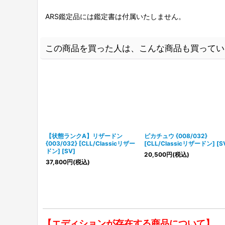
ARS鑑定品には鑑定書は付属いたしません。
この商品を買った人は、こんな商品も買ってい
【状態ランクA】リザードン
ピカチュウ {008/032}
{003/032} [CLL/Classicリザー
[CLL/Classicリザードン] [S
ドン] [SV]
20,500
円
(税込)
37,800
円
(税込)
【エディションが存在する商品について】