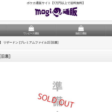
ポケカ通販サイト【1万円以上で送料無料】
ワンピース通販
遊戯王通販
9】 リザードン [プレミアムファイル2] [旧裏]
[旧裏]